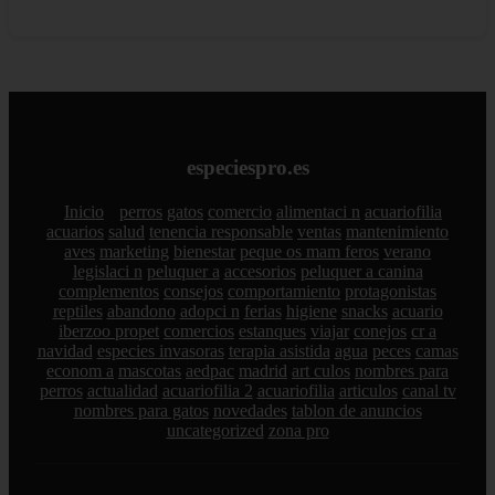
especiespro.es
Inicio
perros
gatos
comercio
alimentaci n
acuariofilia
acuarios
salud
tenencia responsable
ventas
mantenimiento
aves
marketing
bienestar
peque os mam feros
verano
legislaci n
peluquer a
accesorios
peluquer a canina
complementos
consejos
comportamiento
protagonistas
reptiles
abandono
adopci n
ferias
higiene
snacks
acuario
iberzoo propet
comercios
estanques
viajar
conejos
cr a
navidad
especies invasoras
terapia asistida
agua
peces
camas
econom a
mascotas
aedpac
madrid
art culos
nombres para
perros
actualidad
acuariofilia 2
acuariofilia
articulos
canal tv
nombres para gatos
novedades
tablon de anuncios
uncategorized
zona pro