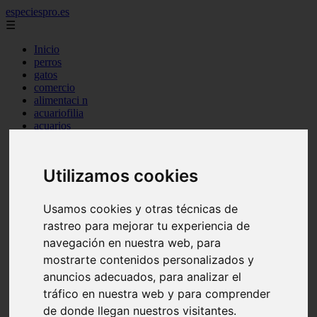
especiespro.es
☰
Inicio
perros
gatos
comercio
alimentaci n
acuariofilia
acuarios
salud
tenencia responsable
ventas
Utilizamos cookies
mantenimiento
aves
marketing
Usamos cookies y otras técnicas de
bienestar
rastreo para mejorar tu experiencia de
peque os mam feros
verano
navegación en nuestra web, para
legislaci n
mostrarte contenidos personalizados y
peluquer a
anuncios adecuados, para analizar el
accesorios
peluquer a canina
tráfico en nuestra web y para comprender
complementos
de donde llegan nuestros visitantes.
consejos