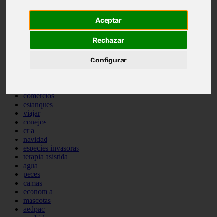
comportamiento
protagonistas
Aceptar
reptiles
abandono
Rechazar
adopci n
ferias
Configurar
higiene
snacks
acuario
iberzoo propet
comercios
estanques
viajar
conejos
cr a
navidad
especies invasoras
terapia asistida
agua
peces
camas
econom a
mascotas
aedpac