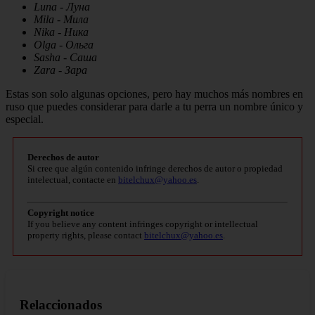
Luna - Луна
Mila - Мила
Nika - Ника
Olga - Ольга
Sasha - Саша
Zara - Зара
Estas son solo algunas opciones, pero hay muchos más nombres en
ruso que puedes considerar para darle a tu perra un nombre único y
especial.
Derechos de autor
Si cree que algún contenido infringe derechos de autor o propiedad
intelectual, contacte en
bitelchux@yahoo.es
.
Copyright notice
If you believe any content infringes copyright or intellectual
property rights, please contact
bitelchux@yahoo.es
.
Relaccionados