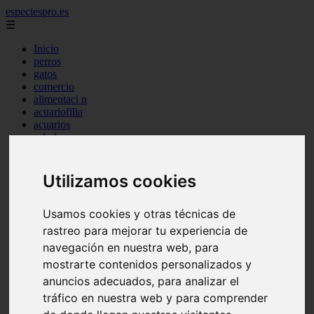
especiespro.es
☰
Inicio
perros
gatos
comercio
alimentaci n
acuariofilia
acuarios
salud
tenencia responsable
ventas
mantenimiento
Utilizamos cookies
aves
marketing
bienestar
Usamos cookies y otras técnicas de
peque os mam feros
rastreo para mejorar tu experiencia de
verano
navegación en nuestra web, para
legislaci n
peluquer a
mostrarte contenidos personalizados y
accesorios
anuncios adecuados, para analizar el
peluquer a canina
tráfico en nuestra web y para comprender
complementos
consejos