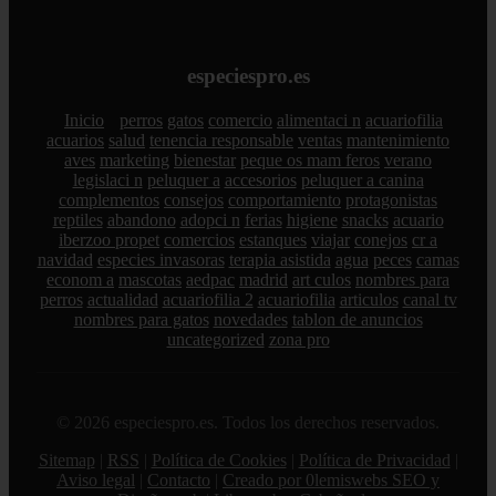
especiespro.es
Inicio
perros
gatos
comercio
alimentaci n
acuariofilia
acuarios
salud
tenencia responsable
ventas
mantenimiento
aves
marketing
bienestar
peque os mam feros
verano
legislaci n
peluquer a
accesorios
peluquer a canina
complementos
consejos
comportamiento
protagonistas
reptiles
abandono
adopci n
ferias
higiene
snacks
acuario
iberzoo propet
comercios
estanques
viajar
conejos
cr a
navidad
especies invasoras
terapia asistida
agua
peces
camas
econom a
mascotas
aedpac
madrid
art culos
nombres para
perros
actualidad
acuariofilia 2
acuariofilia
articulos
canal tv
nombres para gatos
novedades
tablon de anuncios
uncategorized
zona pro
© 2026 especiespro.es. Todos los derechos reservados.
Sitemap
|
RSS
|
Política de Cookies
|
Política de Privacidad
|
Aviso legal
|
Contacto
|
Creado por 0lemiswebs SEO y