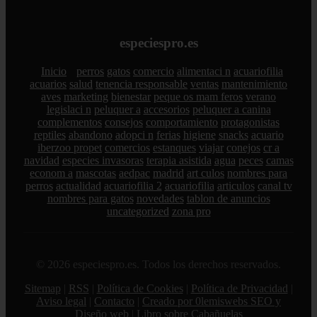
especiespro.es
Inicio
perros
gatos
comercio
alimentaci n
acuariofilia
acuarios
salud
tenencia responsable
ventas
mantenimiento
aves
marketing
bienestar
peque os mam feros
verano
legislaci n
peluquer a
accesorios
peluquer a canina
complementos
consejos
comportamiento
protagonistas
reptiles
abandono
adopci n
ferias
higiene
snacks
acuario
iberzoo propet
comercios
estanques
viajar
conejos
cr a
navidad
especies invasoras
terapia asistida
agua
peces
camas
econom a
mascotas
aedpac
madrid
art culos
nombres para
perros
actualidad
acuariofilia 2
acuariofilia
articulos
canal tv
nombres para gatos
novedades
tablon de anuncios
uncategorized
zona pro
© 2026 especiespro.es. Todos los derechos reservados.
Sitemap
|
RSS
|
Política de Cookies
|
Política de Privacidad
|
Aviso legal
|
Contacto
|
Creado por 0lemiswebs SEO y
Diseño web
|
Libro sobre Cabañuelas