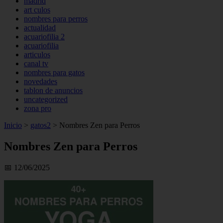
madrid
art culos
nombres para perros
actualidad
acuariofilia 2
acuariofilia
articulos
canal tv
nombres para gatos
novedades
tablon de anuncios
uncategorized
zona pro
Inicio
>
gatos2
>
Nombres Zen para Perros
Nombres Zen para Perros
📅 12/06/2025