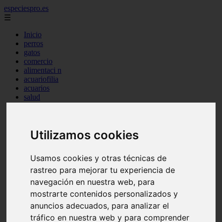
especiespro.es
☰
Inicio
perros
gatos
comercio
alimentaci n
acuariofilia
acuarios
salud
tenencia responsable
ventas
mantenimiento
Utilizamos cookies
aves
marketing
bienestar
Usamos cookies y otras técnicas de
peque os mam feros
verano
rastreo para mejorar tu experiencia de
legislaci n
navegación en nuestra web, para
peluquer a
mostrarte contenidos personalizados y
accesorios
peluquer a canina
anuncios adecuados, para analizar el
complementos
tráfico en nuestra web y para comprender
consejos