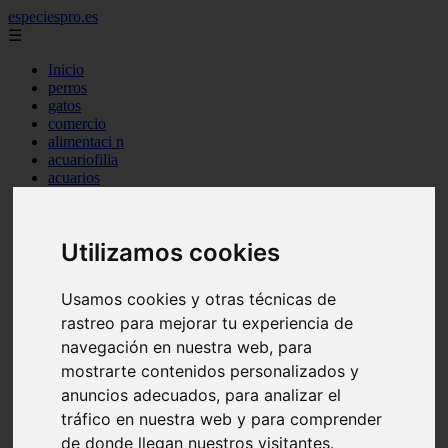
especiespro.es
☰
Inicio
perros
gatos
comercio
alimentaci n
acuariofilia
acuarios
salud
tenencia responsable
ventas
Utilizamos cookies
mantenimiento
aves
marketing
Usamos cookies y otras técnicas de
bienestar
rastreo para mejorar tu experiencia de
peque os mam feros
verano
navegación en nuestra web, para
legislaci n
mostrarte contenidos personalizados y
peluquer a
anuncios adecuados, para analizar el
accesorios
peluquer a canina
tráfico en nuestra web y para comprender
complementos
de donde llegan nuestros visitantes.
consejos