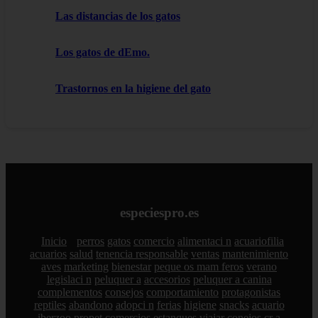
Las distancias de los gatos
Los gatos de dEmo.
Trastornos en la higiene del gato
especiespro.es
Inicio
perros
gatos
comercio
alimentaci n
acuariofilia
acuarios
salud
tenencia responsable
ventas
mantenimiento
aves
marketing
bienestar
peque os mam feros
verano
legislaci n
peluquer a
accesorios
peluquer a canina
complementos
consejos
comportamiento
protagonistas
reptiles
abandono
adopci n
ferias
higiene
snacks
acuario
iberzoo propet
comercios
estanques
viajar
conejos
cr a