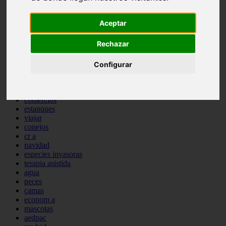
comportamiento
protagonistas
Aceptar
reptiles
abandono
Rechazar
adopci n
ferias
higiene
Configurar
snacks
acuario
iberzoo propet
comercios
estanques
viajar
conejos
cr a
navidad
especies invasoras
terapia asistida
agua
peces
camas
econom a
mascotas
aedpac