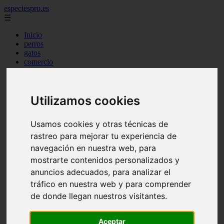
especiespro.es
☰
Inicio
perros
gatos
comercio
alimentaci n
acuariofilia
acuarios
Utilizamos cookies
salud
tenencia responsable
ventas
Usamos cookies y otras técnicas de
mantenimiento
aves
rastreo para mejorar tu experiencia de
marketing
navegación en nuestra web, para
bienestar
mostrarte contenidos personalizados y
peque os mam feros
verano
anuncios adecuados, para analizar el
legislaci n
tráfico en nuestra web y para comprender
peluquer a
de donde llegan nuestros visitantes.
accesorios
peluquer a canina
complementos
Aceptar
consejos