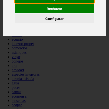
comportamiento
Rechazar
protagonistas
reptiles
abandono
Configurar
adopci n
ferias
higiene
snacks
acuario
iberzoo propet
comercios
estanques
viajar
conejos
cr a
navidad
especies invasoras
terapia asistida
agua
peces
camas
econom a
mascotas
aedpac