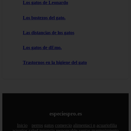
Los gatos de Leonardo
Los bostezos del gato.
Las distancias de los gatos
Los gatos de dEmo.
Trastornos en la higiene del gato
especiespro.es
Inicio
perros
gatos
comercio
alimentaci n
acuariofilia
acuarios
salud
tenencia responsable
ventas
mantenimiento