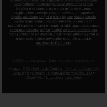
aves
marketing
bienestar
peque os mam feros
verano
legislaci n
peluquer a
accesorios
peluquer a canina
complementos
consejos
comportamiento
protagonistas
reptiles
abandono
adopci n
ferias
higiene
snacks
acuario
iberzoo propet
comercios
estanques
viajar
conejos
cr a
navidad
especies invasoras
terapia asistida
agua
peces
camas
econom a
mascotas
aedpac
madrid
art culos
nombres para
perros
actualidad
acuariofilia 2
acuariofilia
articulos
canal tv
nombres para gatos
novedades
tablon de anuncios
uncategorized
zona pro
© 2026 especiespro.es. Todos los derechos reservados.
Sitemap
|
RSS
|
Política de Cookies
|
Política de Privacidad
|
Aviso legal
|
Contacto
|
Creado por 0lemiswebs SEO y
Diseño web
|
Libro sobre Cabañuelas