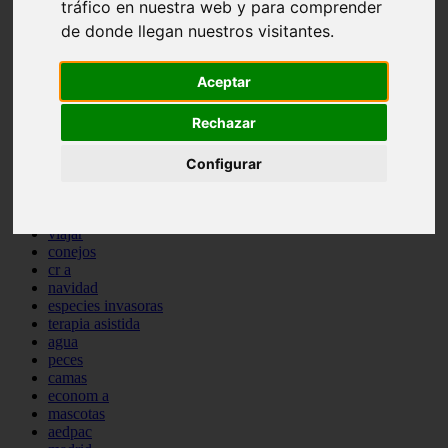
tráfico en nuestra web y para comprender
comportamiento
de donde llegan nuestros visitantes.
protagonistas
reptiles
abandono
Aceptar
adopci n
ferias
Rechazar
higiene
snacks
acuario
Configurar
iberzoo propet
comercios
estanques
viajar
conejos
cr a
navidad
especies invasoras
terapia asistida
agua
peces
camas
econom a
mascotas
aedpac