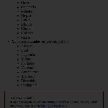
Oreo
Caramelo
Peludo
Negro
Rubio
Blanco
Choco
Colores
Rayas
Nombres basados en personalidad:
Alegre
Leal
Juguetón
Tierno
Inquieto
Valiente
Aventurero
Travieso
Divertido
Inteligente
Derechos de autor
Si cree que algún contenido infringe derechos de autor o propiedad
intelectual, contacte en
bitelchux@yahoo.es
.