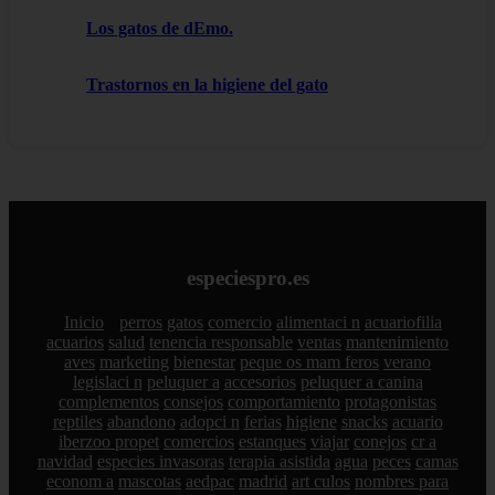
Los gatos de dEmo.
Trastornos en la higiene del gato
especiespro.es
Inicio
perros
gatos
comercio
alimentaci n
acuariofilia
acuarios
salud
tenencia responsable
ventas
mantenimiento
aves
marketing
bienestar
peque os mam feros
verano
legislaci n
peluquer a
accesorios
peluquer a canina
complementos
consejos
comportamiento
protagonistas
reptiles
abandono
adopci n
ferias
higiene
snacks
acuario
iberzoo propet
comercios
estanques
viajar
conejos
cr a
navidad
especies invasoras
terapia asistida
agua
peces
camas
econom a
mascotas
aedpac
madrid
art culos
nombres para