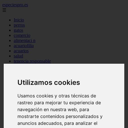
especiespro.es
☰
Inicio
perros
gatos
comercio
alimentaci n
acuariofilia
acuarios
salud
tenencia responsable
ventas
mantenimiento
aves
Utilizamos cookies
marketing
bienestar
peque os mam feros
Usamos cookies y otras técnicas de
verano
rastreo para mejorar tu experiencia de
legislaci n
peluquer a
navegación en nuestra web, para
accesorios
mostrarte contenidos personalizados y
peluquer a canina
anuncios adecuados, para analizar el
complementos
consejos