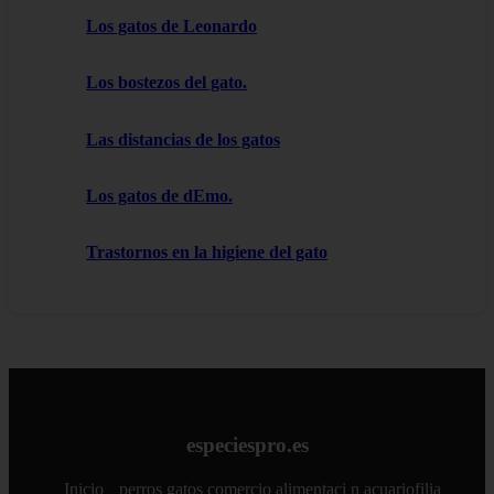
Los gatos de Leonardo
Los bostezos del gato.
Las distancias de los gatos
Los gatos de dEmo.
Trastornos en la higiene del gato
especiespro.es
Inicio
perros
gatos
comercio
alimentaci n
acuariofilia