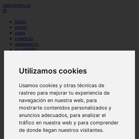
especiespro.es
☰
Inicio
perros
gatos
comercio
alimentaci n
acuariofilia
acuarios
salud
tenencia responsable
Utilizamos cookies
ventas
mantenimiento
aves
Usamos cookies y otras técnicas de
marketing
rastreo para mejorar tu experiencia de
bienestar
peque os mam feros
navegación en nuestra web, para
verano
mostrarte contenidos personalizados y
legislaci n
anuncios adecuados, para analizar el
peluquer a
accesorios
tráfico en nuestra web y para comprender
peluquer a canina
de donde llegan nuestros visitantes.
complementos
consejos