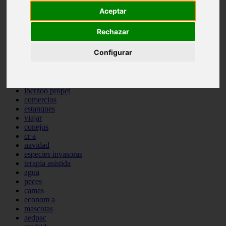
comportamiento
Aceptar
protagonistas
reptiles
Rechazar
abandono
adopci n
Configurar
ferias
higiene
snacks
acuario
iberzoo propet
comercios
estanques
viajar
conejos
cr a
navidad
especies invasoras
terapia asistida
agua
peces
camas
econom a
mascotas
aedpac