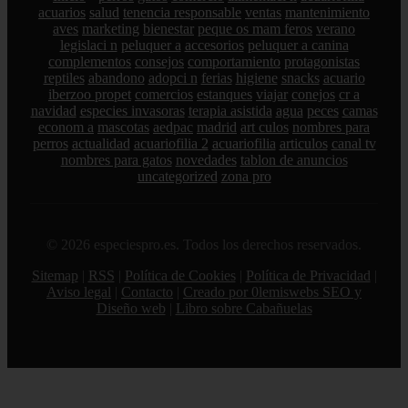
acuarios
salud
tenencia responsable
ventas
mantenimiento
aves
marketing
bienestar
peque os mam feros
verano
legislaci n
peluquer a
accesorios
peluquer a canina
complementos
consejos
comportamiento
protagonistas
reptiles
abandono
adopci n
ferias
higiene
snacks
acuario
iberzoo propet
comercios
estanques
viajar
conejos
cr a
navidad
especies invasoras
terapia asistida
agua
peces
camas
econom a
mascotas
aedpac
madrid
art culos
nombres para
perros
actualidad
acuariofilia 2
acuariofilia
articulos
canal tv
nombres para gatos
novedades
tablon de anuncios
uncategorized
zona pro
© 2026 especiespro.es. Todos los derechos reservados.
Sitemap
|
RSS
|
Política de Cookies
|
Política de Privacidad
|
Aviso legal
|
Contacto
|
Creado por 0lemiswebs SEO y
Diseño web
|
Libro sobre Cabañuelas