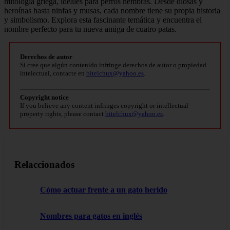
mitología griega, ideales para perros hembras. Desde diosas y
heroínas hasta ninfas y musas, cada nombre tiene su propia historia
y simbolismo. Explora esta fascinante temática y encuentra el
nombre perfecto para tu nueva amiga de cuatro patas.
Derechos de autor
Si cree que algún contenido infringe derechos de autor o propiedad
intelectual, contacte en
bitelchux@yahoo.es
.
Copyright notice
If you believe any content infringes copyright or intellectual
property rights, please contact
bitelchux@yahoo.es
.
Relaccionados
Cómo actuar frente a un gato herido
Nombres para gatos en inglés