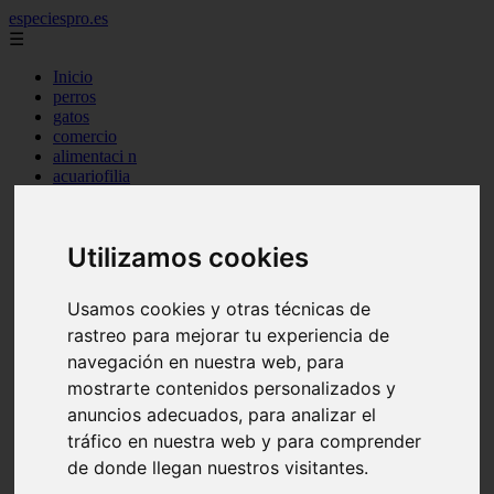
especiespro.es
☰
Inicio
perros
gatos
comercio
alimentaci n
acuariofilia
acuarios
salud
tenencia responsable
Utilizamos cookies
ventas
mantenimiento
aves
Usamos cookies y otras técnicas de
marketing
rastreo para mejorar tu experiencia de
bienestar
peque os mam feros
navegación en nuestra web, para
verano
mostrarte contenidos personalizados y
legislaci n
anuncios adecuados, para analizar el
peluquer a
accesorios
tráfico en nuestra web y para comprender
peluquer a canina
de donde llegan nuestros visitantes.
complementos
consejos