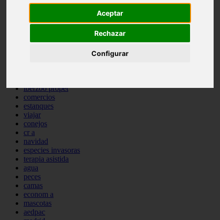
comportamiento
Aceptar
protagonistas
reptiles
Rechazar
abandono
adopci n
ferias
Configurar
higiene
snacks
acuario
iberzoo propet
comercios
estanques
viajar
conejos
cr a
navidad
especies invasoras
terapia asistida
agua
peces
camas
econom a
mascotas
aedpac