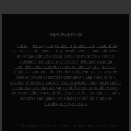
especiespro.es
Inicio
perros
gatos
comercio
alimentaci n
acuariofilia
acuarios
salud
tenencia responsable
ventas
mantenimiento
aves
marketing
bienestar
peque os mam feros
verano
legislaci n
peluquer a
accesorios
peluquer a canina
complementos
consejos
comportamiento
protagonistas
reptiles
abandono
adopci n
ferias
higiene
snacks
acuario
iberzoo propet
comercios
estanques
viajar
conejos
cr a
navidad
especies invasoras
terapia asistida
agua
peces
camas
econom a
mascotas
aedpac
madrid
art culos
nombres para
perros
actualidad
acuariofilia 2
acuariofilia
articulos
canal tv
nombres para gatos
novedades
tablon de anuncios
uncategorized
zona pro
© 2026 especiespro.es. Todos los derechos reservados.