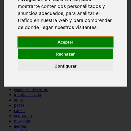
comportamiento
mostrarte contenidos personalizados y
protagonistas
anuncios adecuados, para analizar el
reptiles
tráfico en nuestra web y para comprender
abandono
adopci n
de donde llegan nuestros visitantes.
ferias
higiene
snacks
Aceptar
acuario
iberzoo propet
Rechazar
comercios
estanques
Configurar
viajar
conejos
cr a
navidad
especies invasoras
terapia asistida
agua
peces
camas
econom a
mascotas
aedpac