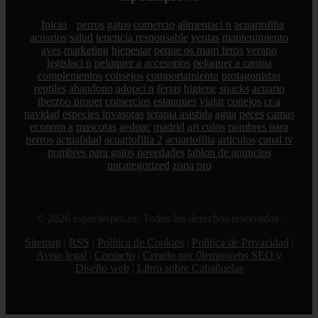
Inicio
perros
gatos
comercio
alimentaci n
acuariofilia
acuarios
salud
tenencia responsable
ventas
mantenimiento
aves
marketing
bienestar
peque os mam feros
verano
legislaci n
peluquer a
accesorios
peluquer a canina
complementos
consejos
comportamiento
protagonistas
reptiles
abandono
adopci n
ferias
higiene
snacks
acuario
iberzoo propet
comercios
estanques
viajar
conejos
cr a
navidad
especies invasoras
terapia asistida
agua
peces
camas
econom a
mascotas
aedpac
madrid
art culos
nombres para
perros
actualidad
acuariofilia 2
acuariofilia
articulos
canal tv
nombres para gatos
novedades
tablon de anuncios
uncategorized
zona pro
© 2026 especiespro.es. Todos los derechos reservados.
Sitemap
|
RSS
|
Política de Cookies
|
Política de Privacidad
|
Aviso legal
|
Contacto
|
Creado por 0lemiswebs SEO y
Diseño web
|
Libro sobre Cabañuelas