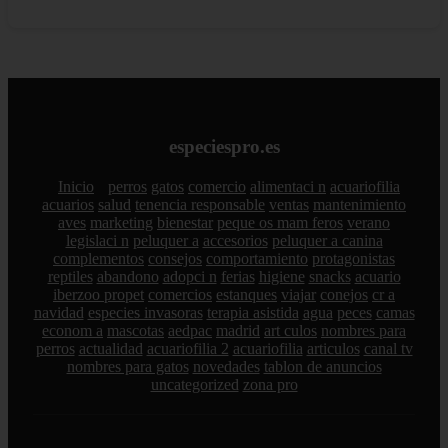
especiespro.es
Inicio
perros
gatos
comercio
alimentaci n
acuariofilia
acuarios
salud
tenencia responsable
ventas
mantenimiento
aves
marketing
bienestar
peque os mam feros
verano
legislaci n
peluquer a
accesorios
peluquer a canina
complementos
consejos
comportamiento
protagonistas
reptiles
abandono
adopci n
ferias
higiene
snacks
acuario
iberzoo propet
comercios
estanques
viajar
conejos
cr a
navidad
especies invasoras
terapia asistida
agua
peces
camas
econom a
mascotas
aedpac
madrid
art culos
nombres para
perros
actualidad
acuariofilia 2
acuariofilia
articulos
canal tv
nombres para gatos
novedades
tablon de anuncios
uncategorized
zona pro