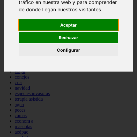
tráfico en nuestra web y para comprender
comportamiento
de donde llegan nuestros visitantes.
protagonistas
reptiles
abandono
Aceptar
adopci n
ferias
Rechazar
higiene
snacks
acuario
Configurar
iberzoo propet
comercios
estanques
viajar
conejos
cr a
navidad
especies invasoras
terapia asistida
agua
peces
camas
econom a
mascotas
aedpac