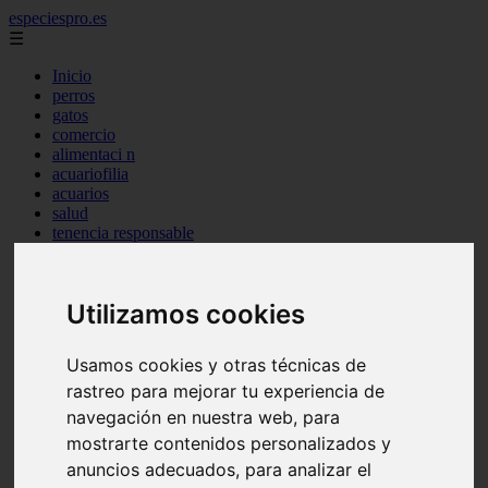
especiespro.es
☰
Inicio
perros
gatos
comercio
alimentaci n
acuariofilia
acuarios
salud
tenencia responsable
ventas
mantenimiento
aves
Utilizamos cookies
marketing
bienestar
peque os mam feros
Usamos cookies y otras técnicas de
verano
rastreo para mejorar tu experiencia de
legislaci n
peluquer a
navegación en nuestra web, para
accesorios
mostrarte contenidos personalizados y
peluquer a canina
anuncios adecuados, para analizar el
complementos
consejos