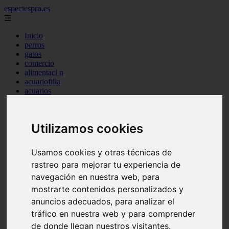
especiespro.es
☰
Inicio
perros
gatos
comercio
alimentaci n
acuariofilia
acuarios
salud
tenencia responsable
ventas
Utilizamos cookies
mantenimiento
aves
marketing
Usamos cookies y otras técnicas de
bienestar
rastreo para mejorar tu experiencia de
peque os mam feros
verano
navegación en nuestra web, para
legislaci n
mostrarte contenidos personalizados y
peluquer a
anuncios adecuados, para analizar el
accesorios
peluquer a canina
tráfico en nuestra web y para comprender
complementos
de donde llegan nuestros visitantes.
consejos