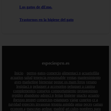
Los gatos de dEmo.
Trastornos en la higiene del gato
especiespro.es
Inicio
perros
gatos
comercio
alimentaci n
acuariofilia
acuarios
salud
tenencia responsable
ventas
mantenimiento
aves
marketing
bienestar
peque os mam feros
verano
legislaci n
peluquer a
accesorios
peluquer a canina
complementos
consejos
comportamiento
protagonistas
reptiles
abandono
adopci n
ferias
higiene
snacks
acuario
iberzoo propet
comercios
estanques
viajar
conejos
cr a
navidad
especies invasoras
terapia asistida
agua
peces
camas
econom a
mascotas
aedpac
madrid
art culos
nombres para