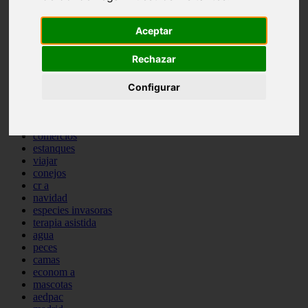
comportamiento
protagonistas
Aceptar
reptiles
abandono
Rechazar
adopci n
ferias
higiene
Configurar
snacks
acuario
iberzoo propet
comercios
estanques
viajar
conejos
cr a
navidad
especies invasoras
terapia asistida
agua
peces
camas
econom a
mascotas
aedpac