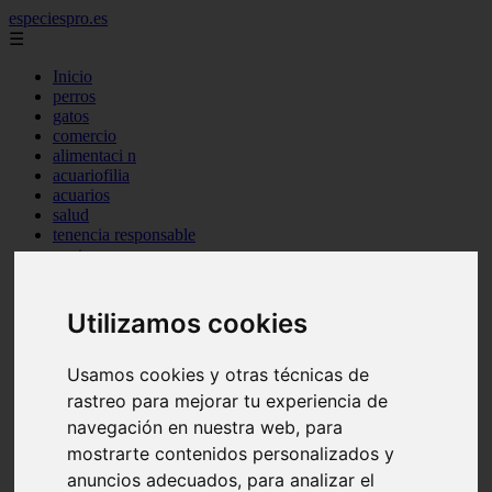
especiespro.es
☰
Inicio
perros
gatos
comercio
alimentaci n
acuariofilia
acuarios
salud
tenencia responsable
ventas
mantenimiento
aves
marketing
Utilizamos cookies
bienestar
peque os mam feros
verano
Usamos cookies y otras técnicas de
legislaci n
rastreo para mejorar tu experiencia de
peluquer a
navegación en nuestra web, para
accesorios
peluquer a canina
mostrarte contenidos personalizados y
complementos
anuncios adecuados, para analizar el
consejos