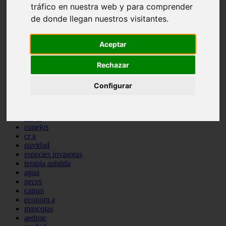
tráfico en nuestra web y para comprender
comportamiento
protagonistas
de donde llegan nuestros visitantes.
reptiles
abandono
Aceptar
adopci n
ferias
higiene
Rechazar
snacks
acuario
Configurar
iberzoo propet
comercios
estanques
viajar
conejos
cr a
navidad
especies invasoras
terapia asistida
agua
peces
camas
econom a
mascotas
aedpac