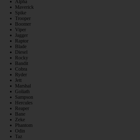
Alpha
Maverick
Spike
Trooper
Boomer
Viper
Jagger
Raptor
Blade
Diesel
Rocky
Bandit
Cobra
Ryder
Jett
Marshal
Goliath
Sampson
Hercules
Reaper
Bane
Zeke
Phantom
Odin
Taz