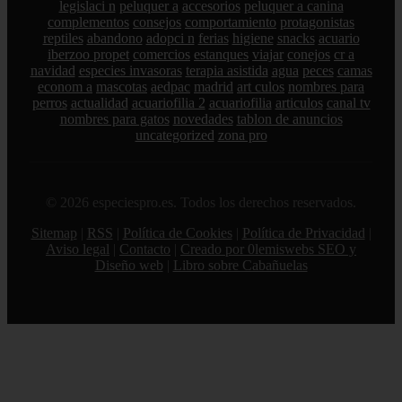
legislaci n
peluquer a
accesorios
peluquer a canina
complementos
consejos
comportamiento
protagonistas
reptiles
abandono
adopci n
ferias
higiene
snacks
acuario
iberzoo propet
comercios
estanques
viajar
conejos
cr a
navidad
especies invasoras
terapia asistida
agua
peces
camas
econom a
mascotas
aedpac
madrid
art culos
nombres para
perros
actualidad
acuariofilia 2
acuariofilia
articulos
canal tv
nombres para gatos
novedades
tablon de anuncios
uncategorized
zona pro
© 2026 especiespro.es. Todos los derechos reservados.
Sitemap
|
RSS
|
Política de Cookies
|
Política de Privacidad
|
Aviso legal
|
Contacto
|
Creado por 0lemiswebs SEO y
Diseño web
|
Libro sobre Cabañuelas