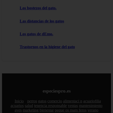
Los bostezos del gato.
Las distancias de los gatos
Los gatos de dEmo.
Trastornos en la higiene del gato
especiespro.es
Inicio
perros
gatos
comercio
alimentaci n
acuariofilia
acuarios
salud
tenencia responsable
ventas
mantenimiento
aves
marketing
bienestar
peque os mam feros
verano