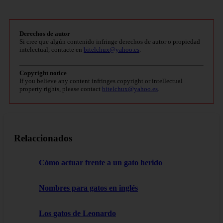
Derechos de autor
Si cree que algún contenido infringe derechos de autor o propiedad
intelectual, contacte en
bitelchux@yahoo.es
.
Copyright notice
If you believe any content infringes copyright or intellectual
property rights, please contact
bitelchux@yahoo.es
.
Relaccionados
Cómo actuar frente a un gato herido
Nombres para gatos en inglés
Los gatos de Leonardo