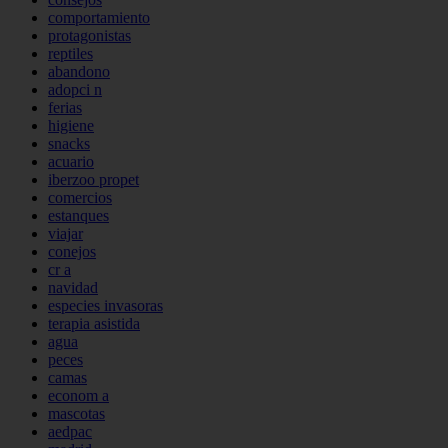
comportamiento
protagonistas
reptiles
abandono
adopci n
ferias
higiene
snacks
acuario
iberzoo propet
comercios
estanques
viajar
conejos
cr a
navidad
especies invasoras
terapia asistida
agua
peces
camas
econom a
mascotas
aedpac