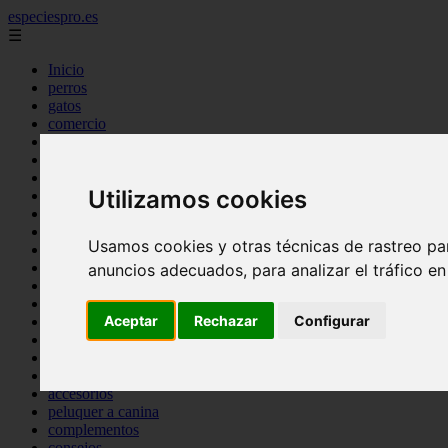
especiespro.es
☰
Inicio
perros
gatos
comercio
alimentaci n
acuariofilia
acuarios
Utilizamos cookies
salud
tenencia responsable
ventas
Usamos cookies y otras técnicas de rastreo pa
mantenimiento
aves
anuncios adecuados, para analizar el tráfico e
marketing
bienestar
Aceptar
Rechazar
Configurar
peque os mam feros
verano
legislaci n
peluquer a
accesorios
peluquer a canina
complementos
consejos