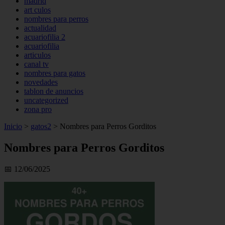
madrid
art culos
nombres para perros
actualidad
acuariofilia 2
acuariofilia
articulos
canal tv
nombres para gatos
novedades
tablon de anuncios
uncategorized
zona pro
Inicio
>
gatos2
>
Nombres para Perros Gorditos
Nombres para Perros Gorditos
📅 12/06/2025