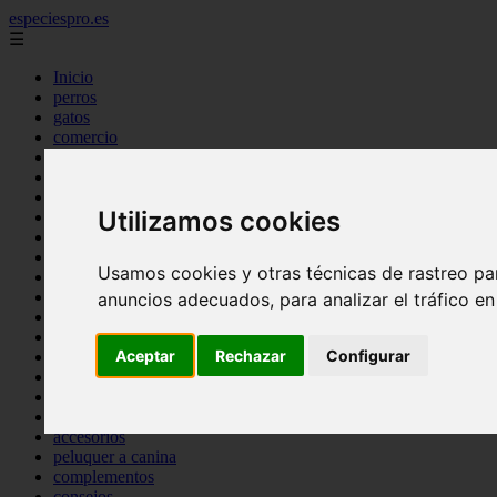
especiespro.es
☰
Inicio
perros
gatos
comercio
alimentaci n
acuariofilia
acuarios
Utilizamos cookies
salud
tenencia responsable
ventas
Usamos cookies y otras técnicas de rastreo pa
mantenimiento
aves
anuncios adecuados, para analizar el tráfico e
marketing
bienestar
Aceptar
Rechazar
Configurar
peque os mam feros
verano
legislaci n
peluquer a
accesorios
peluquer a canina
complementos
consejos