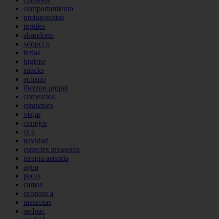
comportamiento
protagonistas
reptiles
abandono
adopci n
ferias
higiene
snacks
acuario
iberzoo propet
comercios
estanques
viajar
conejos
cr a
navidad
especies invasoras
terapia asistida
agua
peces
camas
econom a
mascotas
aedpac