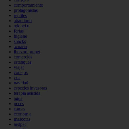
comportamiento
protagonistas
reptiles
abandono
adopci n
ferias
higiene
snacks
acuario
iberzoo propet
comercios
estanques
viajar
conejos
cr a
navidad
especies invasoras
terapia asistida
agua
peces
camas
econom a
mascotas
aedpac