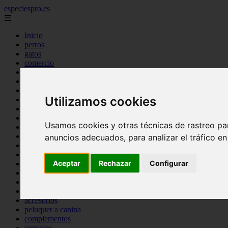
especiespro.es
☰
Inicio
perros
gatos
comercio
alimentaci n
acuariofilia
acuarios
Utilizamos cookies
salud
tenencia responsable
ventas
Usamos cookies y otras técnicas de rastreo pa
mantenimiento
aves
anuncios adecuados, para analizar el tráfico e
marketing
bienestar
Aceptar
Rechazar
Configurar
peque os mam feros
verano
legislaci n
peluquer a
accesorios
peluquer a canina
complementos
consejos