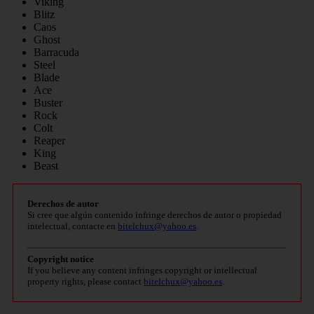
Viking
Blitz
Caos
Ghost
Barracuda
Steel
Blade
Ace
Buster
Rock
Colt
Reaper
King
Beast
Derechos de autor
Si cree que algún contenido infringe derechos de autor o propiedad
intelectual, contacte en
bitelchux@yahoo.es
.
Copyright notice
If you believe any content infringes copyright or intellectual
property rights, please contact
bitelchux@yahoo.es
.