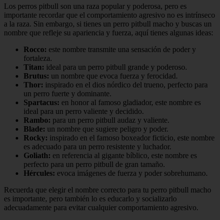
Los perros pitbull son una raza popular y poderosa, pero es
importante recordar que el comportamiento agresivo no es intrínseco
a la raza. Sin embargo, si tienes un perro pitbull macho y buscas un
nombre que refleje su apariencia y fuerza, aquí tienes algunas ideas:
Rocco:
este nombre transmite una sensación de poder y
fortaleza.
Titan:
ideal para un perro pitbull grande y poderoso.
Brutus:
un nombre que evoca fuerza y ferocidad.
Thor:
inspirado en el dios nórdico del trueno, perfecto para
un perro fuerte y dominante.
Spartacus:
en honor al famoso gladiador, este nombre es
ideal para un perro valiente y decidido.
Rambo:
para un perro pitbull audaz y valiente.
Blade:
un nombre que sugiere peligro y poder.
Rocky:
inspirado en el famoso boxeador ficticio, este nombre
es adecuado para un perro resistente y luchador.
Goliath:
en referencia al gigante bíblico, este nombre es
perfecto para un perro pitbull de gran tamaño.
Hércules:
evoca imágenes de fuerza y poder sobrehumano.
Recuerda que elegir el nombre correcto para tu perro pitbull macho
es importante, pero también lo es educarlo y socializarlo
adecuadamente para evitar cualquier comportamiento agresivo.