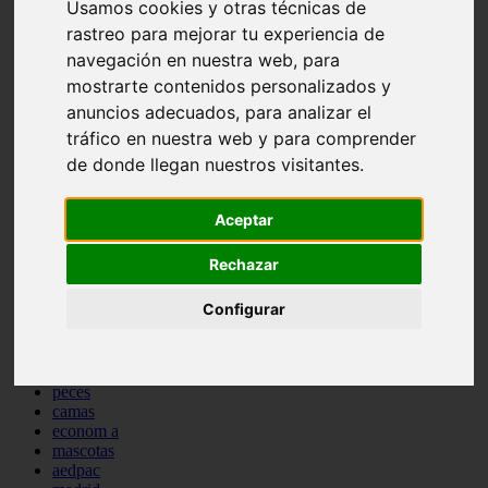
Usamos cookies y otras técnicas de
comportamiento
rastreo para mejorar tu experiencia de
protagonistas
reptiles
navegación en nuestra web, para
abandono
mostrarte contenidos personalizados y
adopci n
anuncios adecuados, para analizar el
ferias
higiene
tráfico en nuestra web y para comprender
snacks
de donde llegan nuestros visitantes.
acuario
iberzoo propet
comercios
Aceptar
estanques
viajar
Rechazar
conejos
cr a
Configurar
navidad
especies invasoras
terapia asistida
agua
peces
camas
econom a
mascotas
aedpac