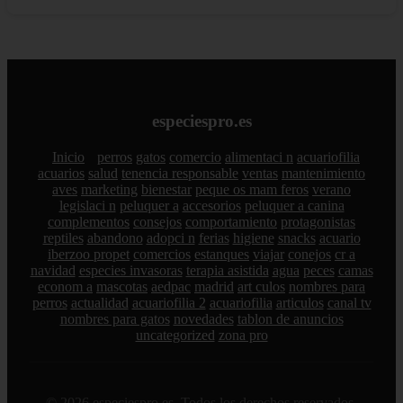
especiespro.es
Inicio
perros
gatos
comercio
alimentaci n
acuariofilia
acuarios
salud
tenencia responsable
ventas
mantenimiento
aves
marketing
bienestar
peque os mam feros
verano
legislaci n
peluquer a
accesorios
peluquer a canina
complementos
consejos
comportamiento
protagonistas
reptiles
abandono
adopci n
ferias
higiene
snacks
acuario
iberzoo propet
comercios
estanques
viajar
conejos
cr a
navidad
especies invasoras
terapia asistida
agua
peces
camas
econom a
mascotas
aedpac
madrid
art culos
nombres para
perros
actualidad
acuariofilia 2
acuariofilia
articulos
canal tv
nombres para gatos
novedades
tablon de anuncios
uncategorized
zona pro
© 2026 especiespro.es. Todos los derechos reservados.