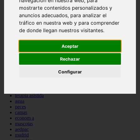
navegación en nuestra web, para
protagonistas
mostrarte contenidos personalizados y
reptiles
anuncios adecuados, para analizar el
abandono
adopci n
tráfico en nuestra web y para comprender
ferias
de donde llegan nuestros visitantes.
higiene
snacks
acuario
Aceptar
iberzoo propet
comercios
Rechazar
estanques
viajar
Configurar
conejos
cr a
navidad
especies invasoras
terapia asistida
agua
peces
camas
econom a
mascotas
aedpac
madrid