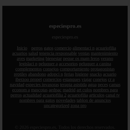
especiespro.es
especiespro.es
Inicio
perros
gatos
comercio
alimentaci n
acuariofilia
acuarios
salud
tenencia responsable
ventas
mantenimiento
aves
marketing
bienestar
peque os mam feros
verano
legislaci n
peluquer a
accesorios
peluquer a canina
complementos
consejos
comportamiento
protagonistas
reptiles
abandono
adopci n
ferias
higiene
snacks
acuario
iberzoo propet
comercios
estanques
viajar
conejos
cr a
navidad
especies invasoras
terapia asistida
agua
peces
camas
econom a
mascotas
aedpac
madrid
art culos
nombres para
perros
actualidad
acuariofilia 2
acuariofilia
articulos
canal tv
nombres para gatos
novedades
tablon de anuncios
uncategorized
zona pro
© 2026 especiespro.es. Todos los derechos reservados.