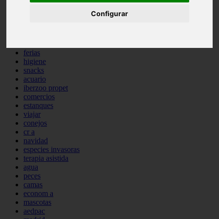
comportamiento
Configurar
protagonistas
reptiles
abandono
adopci n
ferias
higiene
snacks
acuario
iberzoo propet
comercios
estanques
viajar
conejos
cr a
navidad
especies invasoras
terapia asistida
agua
peces
camas
econom a
mascotas
aedpac