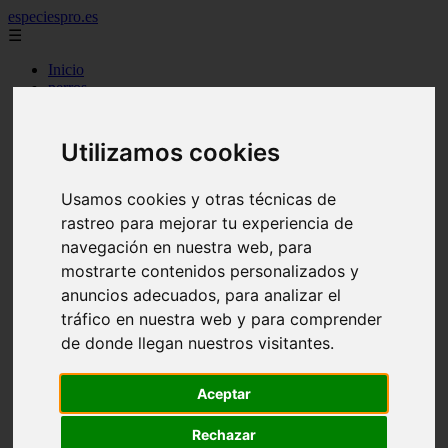
especiespro.es
☰
Inicio
perros
gatos
comercio
alimentaci n
Utilizamos cookies
acuariofilia
acuarios
salud
Usamos cookies y otras técnicas de
tenencia responsable
rastreo para mejorar tu experiencia de
ventas
navegación en nuestra web, para
mantenimiento
aves
mostrarte contenidos personalizados y
marketing
anuncios adecuados, para analizar el
bienestar
tráfico en nuestra web y para comprender
peque os mam feros
verano
de donde llegan nuestros visitantes.
legislaci n
peluquer a
Aceptar
accesorios
peluquer a canina
complementos
Rechazar
consejos