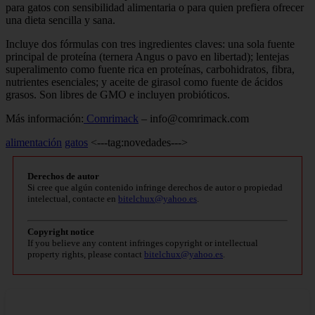
para gatos con sensibilidad alimentaria o para quien prefiera ofrecer
una dieta sencilla y sana.
Incluye dos fórmulas con tres ingredientes claves: una sola fuente
principal de proteína (ternera Angus o pavo en libertad); lentejas
superalimento como fuente rica en proteínas, carbohidratos, fibra,
nutrientes esenciales; y aceite de girasol como fuente de ácidos
grasos. Son libres de GMO e incluyen probióticos.
Más información:
Comrimack
–
info@comrimack.com
alimentación
gatos
<---tag:novedades--->
Derechos de autor
Si cree que algún contenido infringe derechos de autor o propiedad
intelectual, contacte en
bitelchux@yahoo.es
.
Copyright notice
If you believe any content infringes copyright or intellectual
property rights, please contact
bitelchux@yahoo.es
.