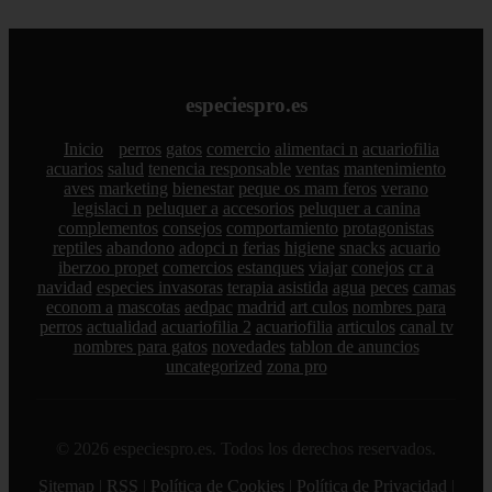
especiespro.es
Inicio
perros
gatos
comercio
alimentaci n
acuariofilia
acuarios
salud
tenencia responsable
ventas
mantenimiento
aves
marketing
bienestar
peque os mam feros
verano
legislaci n
peluquer a
accesorios
peluquer a canina
complementos
consejos
comportamiento
protagonistas
reptiles
abandono
adopci n
ferias
higiene
snacks
acuario
iberzoo propet
comercios
estanques
viajar
conejos
cr a
navidad
especies invasoras
terapia asistida
agua
peces
camas
econom a
mascotas
aedpac
madrid
art culos
nombres para
perros
actualidad
acuariofilia 2
acuariofilia
articulos
canal tv
nombres para gatos
novedades
tablon de anuncios
uncategorized
zona pro
© 2026 especiespro.es. Todos los derechos reservados.
Sitemap
|
RSS
|
Política de Cookies
|
Política de Privacidad
|