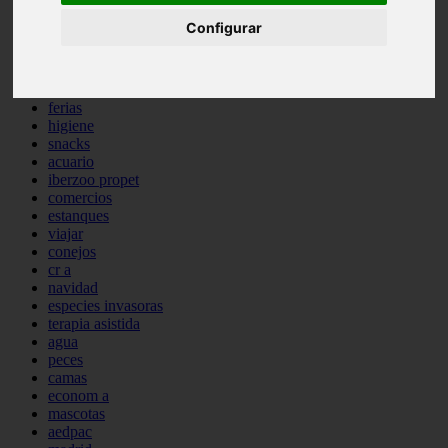
comportamiento
Configurar
protagonistas
reptiles
abandono
adopci n
ferias
higiene
snacks
acuario
iberzoo propet
comercios
estanques
viajar
conejos
cr a
navidad
especies invasoras
terapia asistida
agua
peces
camas
econom a
mascotas
aedpac