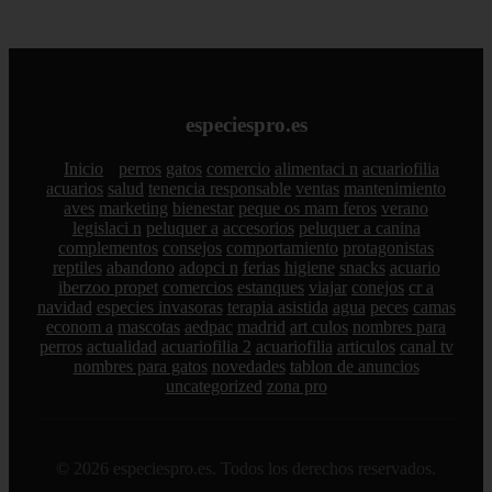
especiespro.es
Inicio
perros
gatos
comercio
alimentaci n
acuariofilia
acuarios
salud
tenencia responsable
ventas
mantenimiento
aves
marketing
bienestar
peque os mam feros
verano
legislaci n
peluquer a
accesorios
peluquer a canina
complementos
consejos
comportamiento
protagonistas
reptiles
abandono
adopci n
ferias
higiene
snacks
acuario
iberzoo propet
comercios
estanques
viajar
conejos
cr a
navidad
especies invasoras
terapia asistida
agua
peces
camas
econom a
mascotas
aedpac
madrid
art culos
nombres para
perros
actualidad
acuariofilia 2
acuariofilia
articulos
canal tv
nombres para gatos
novedades
tablon de anuncios
uncategorized
zona pro
© 2026 especiespro.es. Todos los derechos reservados.