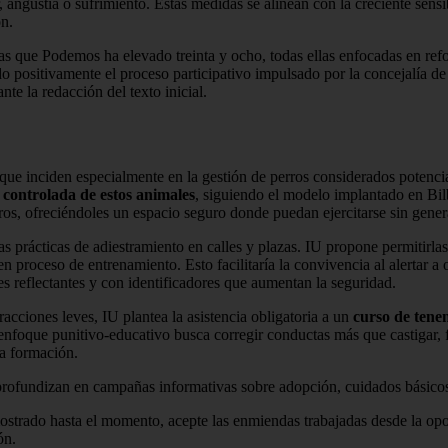
or, angustia o sufrimiento. Estas medidas se alinean con la creciente sens
ón.
 que Podemos ha elevado treinta y ocho, todas ellas enfocadas en refo
 positivamente el proceso participativo impulsado por la concejalía de
te la redacción del texto inicial.
, que inciden especialmente en la gestión de perros considerados poten
a controlada de estos animales
, siguiendo el modelo implantado en Bi
ros, ofreciéndoles un espacio seguro donde puedan ejercitarse sin genera
s prácticas de adiestramiento en calles y plazas. IU propone permitirlas
n proceso de entrenamiento. Esto facilitaría la convivencia al alertar a 
es reflectantes y con identificadores que aumentan la seguridad.
cciones leves, IU plantea la asistencia obligatoria a un
curso de tene
 enfoque punitivo-educativo busca corregir conductas más que castigar
a formación.
ofundizan en campañas informativas sobre adopción, cuidados básico
strado hasta el momento, acepte las enmiendas trabajadas desde la opo
ón.