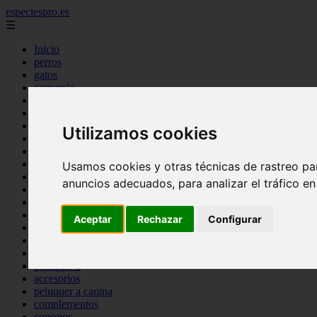
especiespro.es
☰
Inicio
perros
gatos
comercio
alimentaci n
acuariofilia
acuarios
Utilizamos cookies
salud
tenencia responsable
ventas
Usamos cookies y otras técnicas de rastreo pa
mantenimiento
anuncios adecuados, para analizar el tráfico e
aves
marketing
bienestar
Aceptar
Rechazar
Configurar
peque os mam feros
verano
legislaci n
peluquer a
accesorios
peluquer a canina
complementos
consejos