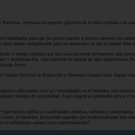
 Podemos, centradas en aspectos prácticos de la vida cotidiana con anim
s habilitados para que los perros puedan ir sueltos cuenten con cartele
d
sigue siendo indispensable para los momentos en que el animal debe ir
 horas el tiempo máximo que una mascota puede permanecer sola dentro
lor y deshidratación, especialmente en épocas de altas temperaturas. P
táculo fresco.
del Consejo Sectorial de Protección y Bienestar Animal como órgano co
uisitos adicionales a los ya contemplados en el borrador, relacionados
 cualquier síntoma de enfermedad. Estas exigencias pretenden elevar el 
spectáculos públicos o actividades artísticas, turísticas o publicitaria
 contra su bienestar, incluyendo aquellos que tradicionalmente han est
lera el sufrimiento animal como entretenimiento”.