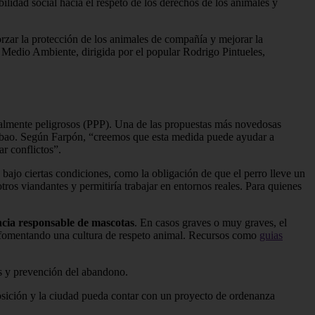
ibilidad social hacia el respeto de los derechos de los animales y
rzar la protección de los animales de compañía y mejorar la
 Medio Ambiente, dirigida por el popular Rodrigo Pintueles,
cialmente peligrosos (PPP). Una de las propuestas más novedosas
lbao. Según Farpón, “creemos que esta medida puede ayudar a
r conflictos”.
 bajo ciertas condiciones, como la obligación de que el perro lleve un
otros viandantes y permitiría trabajar en entornos reales. Para quienes
ncia responsable de mascotas
. En casos graves o muy graves, el
, fomentando una cultura de respeto animal. Recursos como
guias
s y prevención del abandono.
sición y la ciudad pueda contar con un proyecto de ordenanza