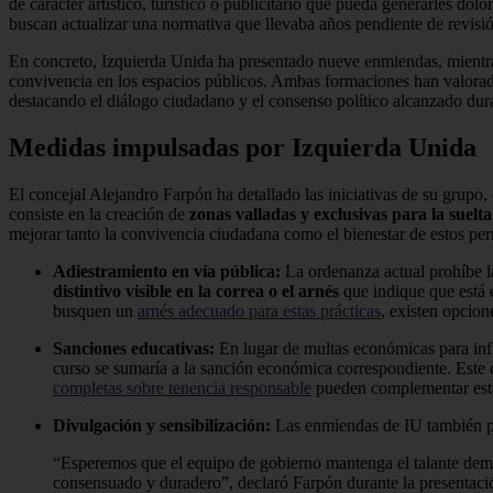
de carácter artístico, turístico o publicitario que pueda generarles dol
buscan actualizar una normativa que llevaba años pendiente de revisi
En concreto, Izquierda Unida ha presentado nueve enmiendas, mientras
convivencia en los espacios públicos. Ambas formaciones han valorado
destacando el diálogo ciudadano y el consenso político alcanzado duran
Medidas impulsadas por Izquierda Unida
El concejal Alejandro Farpón ha detallado las iniciativas de su grupo
consiste en la creación de
zonas valladas y exclusivas para la suelt
mejorar tanto la convivencia ciudadana como el bienestar de estos per
Adiestramiento en vía pública:
La ordenanza actual prohíbe la
distintivo visible en la correa o el arnés
que indique que está e
busquen un
arnés adecuado para estas prácticas
, existen opcion
Sanciones educativas:
En lugar de multas económicas para infra
curso se sumaría a la sanción económica correspondiente. Este
completas sobre tenencia responsable
pueden complementar est
Divulgación y sensibilización:
Las enmiendas de IU también pr
“Esperemos que el equipo de gobierno mantenga el talante demo
consensuado y duradero”, declaró Farpón durante la presentaci