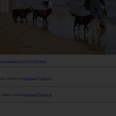
anza-animales-iu-131101205.html
ual, contacte en
bitelchux@yahoo.es
.
s, please contact
bitelchux@yahoo.es
.