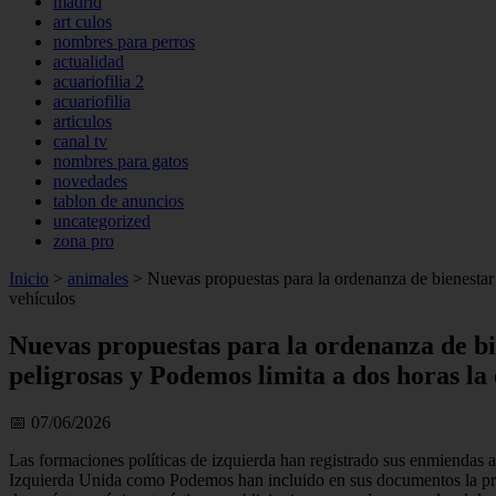
madrid
art culos
nombres para perros
actualidad
acuariofilia 2
acuariofilia
articulos
canal tv
nombres para gatos
novedades
tablon de anuncios
uncategorized
zona pro
Inicio
>
animales
>
Nuevas propuestas para la ordenanza de bienestar 
vehículos
Nuevas propuestas para la ordenanza de bi
peligrosas y Podemos limita a dos horas la
📅 07/06/2026
Las formaciones políticas de izquierda han registrado sus enmiendas 
Izquierda Unida como Podemos han incluido en sus documentos la prohi