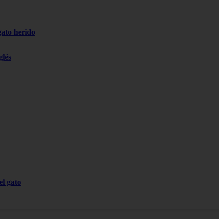
gato herido
glés
el gato