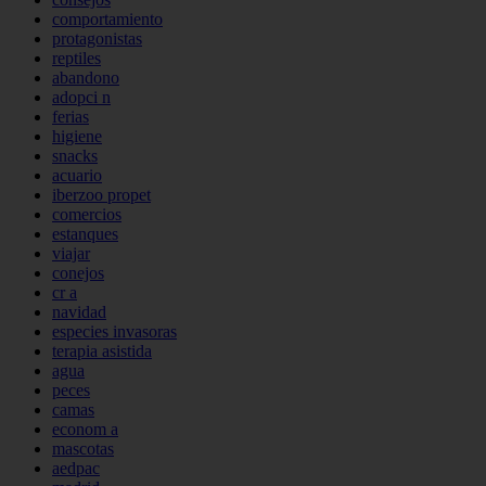
comportamiento
protagonistas
reptiles
abandono
adopci n
ferias
higiene
snacks
acuario
iberzoo propet
comercios
estanques
viajar
conejos
cr a
navidad
especies invasoras
terapia asistida
agua
peces
camas
econom a
mascotas
aedpac