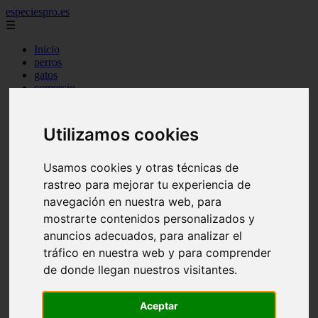
especiespro.es
☰
Inicio
perros
gatos
comercio
alimentaci n
acuariofilia
acuarios
Utilizamos cookies
salud
tenencia responsable
ventas
Usamos cookies y otras técnicas de
mantenimiento
rastreo para mejorar tu experiencia de
aves
navegación en nuestra web, para
marketing
bienestar
mostrarte contenidos personalizados y
peque os mam feros
anuncios adecuados, para analizar el
verano
tráfico en nuestra web y para comprender
legislaci n
peluquer a
de donde llegan nuestros visitantes.
accesorios
peluquer a canina
complementos
Aceptar
consejos