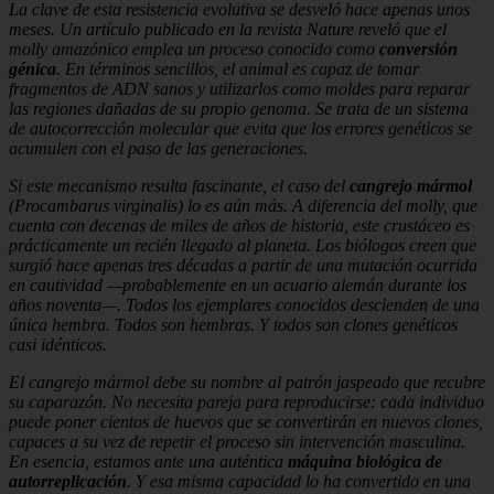
La clave de esta resistencia evolutiva se desveló hace apenas unos
meses. Un artículo publicado en la revista
Nature
reveló que el
molly amazónico emplea un proceso conocido como
conversión
génica
. En términos sencillos, el animal es capaz de tomar
fragmentos de ADN sanos y utilizarlos como moldes para reparar
las regiones dañadas de su propio genoma. Se trata de un sistema
de autocorrección molecular que evita que los errores genéticos se
acumulen con el paso de las generaciones.
Si este mecanismo resulta fascinante, el caso del
cangrejo mármol
(
Procambarus virginalis
) lo es aún más. A diferencia del molly, que
cuenta con decenas de miles de años de historia, este crustáceo es
prácticamente un recién llegado al planeta. Los biólogos creen que
surgió hace apenas tres décadas a partir de una mutación ocurrida
en cautividad —probablemente en un acuario alemán durante los
años noventa—. Todos los ejemplares conocidos descienden de una
única hembra. Todos son hembras. Y todos son clones genéticos
casi idénticos.
El cangrejo mármol debe su nombre al patrón jaspeado que recubre
su caparazón. No necesita pareja para reproducirse: cada individuo
puede poner cientos de huevos que se convertirán en nuevos clones,
capaces a su vez de repetir el proceso sin intervención masculina.
En esencia, estamos ante una auténtica
máquina biológica de
autorreplicación
. Y esa misma capacidad lo ha convertido en una