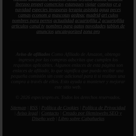
iberzoo propet
comercios
estanques
viajar
conejos
cr a
navidad
especies invasoras
terapia asistida
agua
peces
camas
econom a
mascotas
aedpac
madrid
art culos
nombres para perros
actualidad
acuariofilia 2
acuariofilia
articulos
canal tv
nombres para gatos
novedades
tablon de
anuncios
uncategorized
zona pro
Aviso de afiliados
Como Afiliado de Amazon, obtengo
ingresos por las compras adscritas que cumplen los
requisitos aplicables. Algunos enlaces de esta página son
enlaces de afiliado, lo que significa que puedo recibir una
pequeña comisión sin coste adicional para ti si realizas una
compra a través de ellos. Esto ayuda a mantener y mejorar
este sitio web.
© 2026 especiespro.es. Todos los derechos reservados.
Sitemap
|
RSS
|
Política de Cookies
|
Política de Privacidad
|
Aviso legal
|
Contacto
|
Creado por 0lemiswebs SEO y
Diseño web
|
Libro sobre Cabañuelas