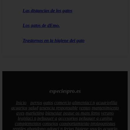
Las distancias de los gatos
Los gatos de dEmo.
Trastornos en la higiene del gato
especiespro.es
Inicio
perros
gatos
comercio
alimentaci n
acuariofilia
acuarios
salud
tenencia responsable
ventas
mantenimiento
aves
marketing
bienestar
peque os mam feros
verano
legislaci n
peluquer a
accesorios
peluquer a canina
complementos
consejos
comportamiento
protagonistas
reptiles
abandono
adopci n
ferias
higiene
snacks
acuario