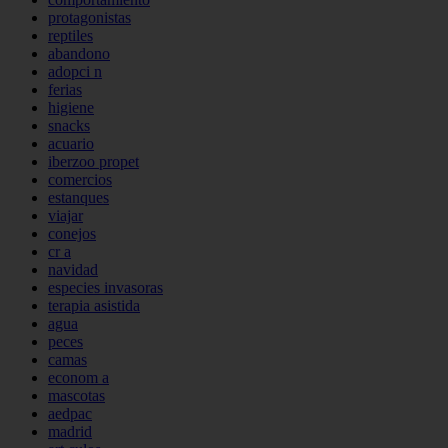
protagonistas
reptiles
abandono
adopci n
ferias
higiene
snacks
acuario
iberzoo propet
comercios
estanques
viajar
conejos
cr a
navidad
especies invasoras
terapia asistida
agua
peces
camas
econom a
mascotas
aedpac
madrid