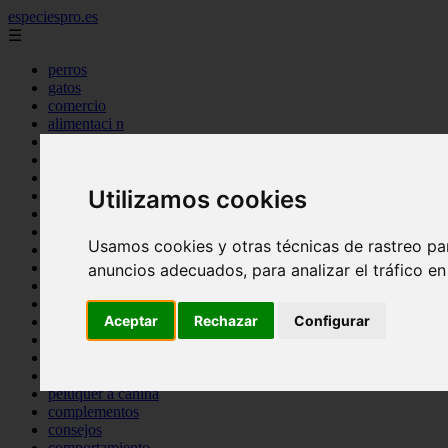
especiespro.es
☰
perros
gatos
comercio
alimentaci n
acuariofilia
acuarios
salud
Utilizamos cookies
tenencia responsable
ventas
mantenimiento
Usamos cookies y otras técnicas de rastreo pa
aves
marketing
anuncios adecuados, para analizar el tráfico e
bienestar
peque os mam feros
Aceptar
Rechazar
Configurar
verano
legislaci n
peluquer a
accesorios
peluquer a canina
complementos
consejos
comportamiento