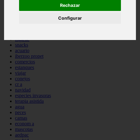
Rechazar
comportamiento
protagonistas
reptiles
Configurar
abandono
adopci n
ferias
higiene
snacks
acuario
iberzoo propet
comercios
estanques
viajar
conejos
cr a
navidad
especies invasoras
terapia asistida
agua
peces
camas
econom a
mascotas
aedpac