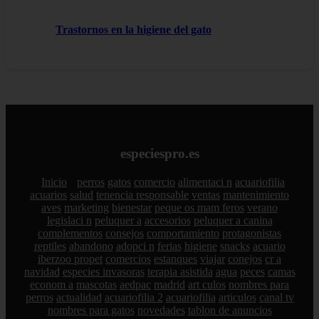
Trastornos en la higiene del gato
especiespro.es
Inicio
perros
gatos
comercio
alimentaci n
acuariofilia
acuarios
salud
tenencia responsable
ventas
mantenimiento
aves
marketing
bienestar
peque os mam feros
verano
legislaci n
peluquer a
accesorios
peluquer a canina
complementos
consejos
comportamiento
protagonistas
reptiles
abandono
adopci n
ferias
higiene
snacks
acuario
iberzoo propet
comercios
estanques
viajar
conejos
cr a
navidad
especies invasoras
terapia asistida
agua
peces
camas
econom a
mascotas
aedpac
madrid
art culos
nombres para
perros
actualidad
acuariofilia 2
acuariofilia
articulos
canal tv
nombres para gatos
novedades
tablon de anuncios