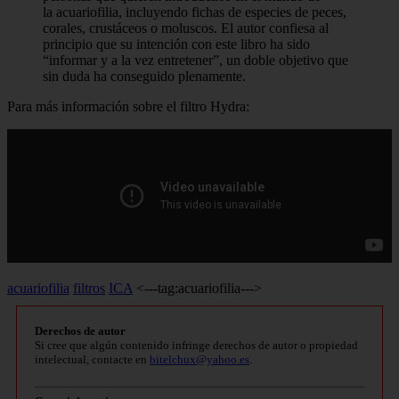
la acuariofilia, incluyendo fichas de especies de peces,
corales, crustáceos o moluscos. El autor confiesa al
principio que su intención con este libro ha sido
“informar y a la vez entretener”, un doble objetivo que
sin duda ha conseguido plenamente.
Para más información sobre el filtro Hydra:
acuariofilia
filtros
ICA
<---tag:acuariofilia--->
Derechos de autor
Si cree que algún contenido infringe derechos de autor o propiedad
intelectual, contacte en
bitelchux@yahoo.es
.