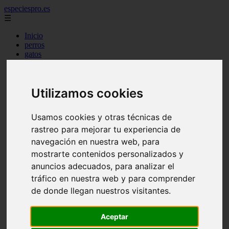
especiespro.es
☰
Inicio
perros
gatos
comercio
alimentaci n
acuariofilia
Utilizamos cookies
acuarios
salud
tenencia responsable
Usamos cookies y otras técnicas de
ventas
mantenimiento
rastreo para mejorar tu experiencia de
aves
navegación en nuestra web, para
marketing
mostrarte contenidos personalizados y
bienestar
peque os mam feros
anuncios adecuados, para analizar el
verano
tráfico en nuestra web y para comprender
legislaci n
de donde llegan nuestros visitantes.
peluquer a
accesorios
peluquer a canina
Aceptar
complementos
consejos