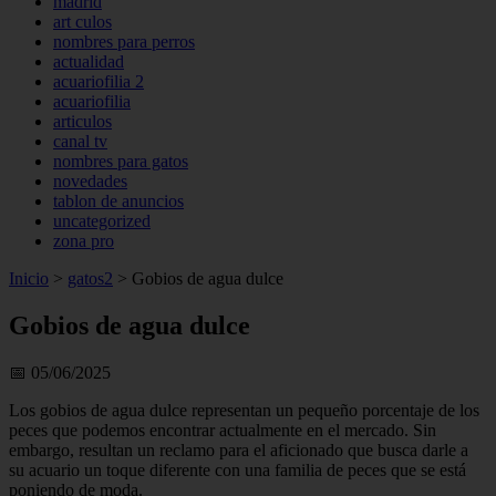
madrid
art culos
nombres para perros
actualidad
acuariofilia 2
acuariofilia
articulos
canal tv
nombres para gatos
novedades
tablon de anuncios
uncategorized
zona pro
Inicio
>
gatos2
>
Gobios de agua dulce
Gobios de agua dulce
📅 05/06/2025
Los gobios de agua dulce representan un pequeño porcentaje de los
peces que po­demos encontrar actualmente en el merca­do. Sin
embargo, resultan un reclamo para el aficionado que busca darle a
su acuario un toque diferente con una familia de peces que se está
poniendo de moda.