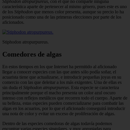
Stiphodon atropurpureus
, con el que no comparte ninguna
característica aparte de pertenecer al mismo género, pues este es uno
de los
Stiphodon
que menos color presenta, aunque su precio lo ha
posicio­nado como una de las primeras eleccio­nes por parte de los
aficionados.
Stiphodon atropurpureus.
Comedores de algas
En estos tiempos en los que Internet ha permitido al aficionado
llegar a conocer es­pecies con las que antes sólo podía soñar, el
acuarista tiene que actualizarse, e intro­ducir pequeñas joyas en su
comercio con las que deleitar a los más exigentes. Una de ellas es
sin duda el
Stiphodon atropurpu­reus
. Esta especie se caracteriza
principal­mente porque el macho presenta un color azul oscuro
intenso con reflejos metálicos que recorren todo el cuerpo. Aparte de
su belleza, estas especies pueden comerciali­zarse para combatir las
algas en los acua­rios, por lo que el aficionado conseguirá introducir
una nota de color y evitar un exceso de proliferación de algas.
Dentro de las especies comedoras de algas todavía podemos
encontrar varias especies singulares, y muy apropiadas para