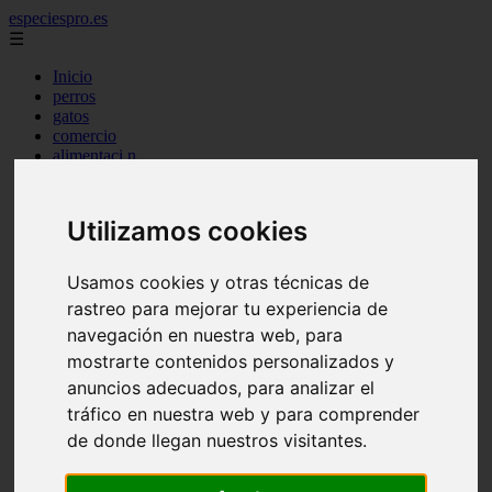
especiespro.es
☰
Inicio
perros
gatos
comercio
alimentaci n
acuariofilia
acuarios
salud
Utilizamos cookies
tenencia responsable
ventas
mantenimiento
Usamos cookies y otras técnicas de
aves
rastreo para mejorar tu experiencia de
marketing
navegación en nuestra web, para
bienestar
peque os mam feros
mostrarte contenidos personalizados y
verano
anuncios adecuados, para analizar el
legislaci n
tráfico en nuestra web y para comprender
peluquer a
accesorios
de donde llegan nuestros visitantes.
peluquer a canina
complementos
consejos