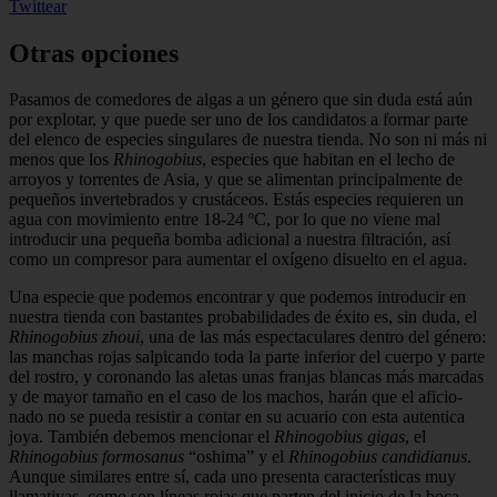
Twittear
Otras opciones
Pasamos de comedores de algas a un gé­nero que sin duda está aún
por explotar, y que puede ser uno de los candidatos a for­mar parte
del elenco de especies singulares de nuestra tienda. No son ni más ni
menos que los
Rhinogobius
, especies que habitan en el lecho de
arroyos y torrentes de Asia, y que se alimentan principalmente de
pequeños invertebrados y crustáceos. Estás especies requieren un
agua con movimiento entre 18-24 ºC, por lo que no viene mal
introdu­cir una pequeña bomba adicional a nuestra filtración, así
como un compresor para au­mentar el oxígeno disuelto en el agua.
Una especie que podemos encontrar y que podemos introducir en
nuestra tienda con bastantes probabilidades de éxito es, sin duda, el
Rhinogobius zhoui
, una de las más espectaculares dentro del género:
las manchas rojas salpicando toda la parte inferior del cuerpo y parte
del rostro, y coronando las aletas unas franjas blancas más marcadas
y de mayor tamaño en el caso de los machos, harán que el aficio­
nado no se pueda resistir a contar en su acuario con esta autentica
joya. También debemos mencionar el
Rhinogobius gigas
, el
Rhinogobius formosanus
“oshima” y el
Rhinogobius candidianus
.
Aunque simila­res entre sí, cada uno presenta característi­cas muy
llamativas, como son líneas rojas que parten del inicio de la boca