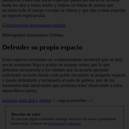
hasta los ojos y tonos azules y rojizos en forma de puntos que
recorren todo el cuerpo ex­cepto la cabeza y que dan a estas especies
un aspecto espectacular.
Rhinogobius formosanus Oshima.
Defender su propio espacio
Estas especies presentan un comporta­miento territorial que en muy
pocas oca­siones llega a acabar en ataques serios, por lo que
debemos recomendar a los clientes que su acuario presente
suficientes sectores donde cada gobio encuentre su pequeño espacio
y pueda defenderlo y reclamarlo al resto de gobios, uno de los
momentos más interesantes que podemos tener observan­do a estos
maravillosos peces.
acuarios
agua dulce
gobios
<---tag:acuariofilia--->
Derechos de autor
Si cree que algún contenido infringe derechos de autor o propiedad
intelectual, contacte en
bitelchux@yahoo.es
.