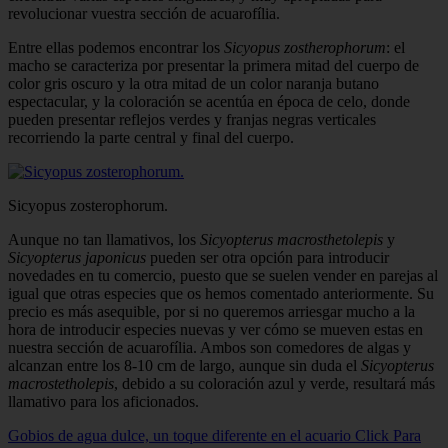
revolucionar vuestra sección de acuarofília.
Entre ellas podemos encontrar los
Sic­yopus zostherophorum
: el
macho se carac­teriza por presentar la primera mitad del cuerpo de
color gris oscuro y la otra mitad de un color naranja butano
espectacular, y la coloración se acentúa en época de celo, donde
pueden presentar reflejos verdes y franjas negras verticales
recorriendo la parte central y final del cuerpo.
Sicyopus zosterophorum.
Aunque no tan llamativos, los
Sicyopte­rus macrosthetolepis
y
Sicyopterus japoni­cus
pueden ser otra opción para introdu­cir
novedades en tu comercio, puesto que se suelen vender en parejas al
igual que otras especies que os hemos comentado anteriormente. Su
precio es más asequi­ble, por si no queremos arriesgar mucho a la
hora de introducir especies nuevas y ver cómo se mueven estas en
nuestra sec­ción de acuarofília. Ambos son comedo­res de algas y
alcanzan entre los 8-10 cm de largo, aunque sin duda el
Sicyopterus
macrostetholepis
, debido a su coloración azul y verde, resultará más
llamativo para los aficionados.
Gobios de agua dulce, un toque diferente en el acuario
Click Para