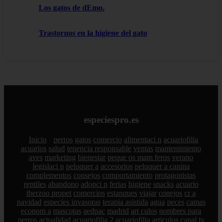
Los gatos de dEmo.
Trastornos en la higiene del gato
especiespro.es
Inicio
perros
gatos
comercio
alimentaci n
acuariofilia
acuarios
salud
tenencia responsable
ventas
mantenimiento
aves
marketing
bienestar
peque os mam feros
verano
legislaci n
peluquer a
accesorios
peluquer a canina
complementos
consejos
comportamiento
protagonistas
reptiles
abandono
adopci n
ferias
higiene
snacks
acuario
iberzoo propet
comercios
estanques
viajar
conejos
cr a
navidad
especies invasoras
terapia asistida
agua
peces
camas
econom a
mascotas
aedpac
madrid
art culos
nombres para
perros
actualidad
acuariofilia 2
acuariofilia
articulos
canal tv