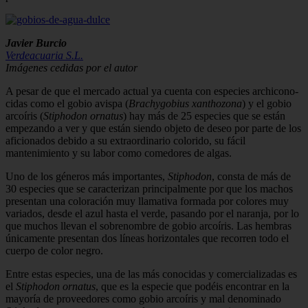
Javier Burcio
Verdeacuaria S.L.
Imágenes cedidas por el autor
A pesar de que el mercado actual ya cuenta con especies archicono­
cidas como el gobio avispa (
Brachygo­bius xanthozona
) y el gobio
arcoíris (
Sti­phodon ornatus
) hay más de 25 especies que se están
empezando a ver y que es­tán siendo objeto de deseo por parte de los
aficionados debido a su extraordinario colorido, su fácil
mantenimiento y su la­bor como comedores de algas.
Uno de los géneros más importantes,
Stiphodon
, consta de más de
30 especies que se caracterizan principalmente por que los machos
presentan una coloración muy llamativa formada por colores muy
variados, desde el azul hasta el verde, pa­sando por el naranja, por lo
que muchos llevan el sobrenombre de gobio arcoíris. Las hembras
únicamente presentan dos líneas horizontales que recorren todo el
cuerpo de color negro.
Entre estas especies, una de las más co­nocidas y comercializadas es
el
Stiphodon ornatus
, que es la especie que podéis encontrar en la
mayoría de proveedores como gobio arcoíris y mal denominado