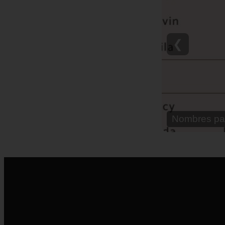
❮
Nombres pa