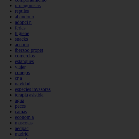
protagonistas
reptiles
abandono
adopci n
ferias
higiene
snacks
acuario
iberzoo propet
comercios
estanques
viajar
conejos
cr a
navidad
especies invasoras
terapia asistida
agua
peces
camas
econom a
mascotas
aedpac
madrid