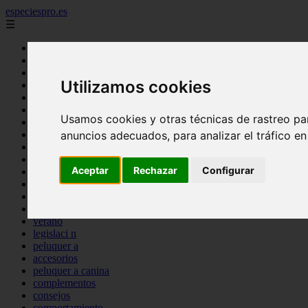
especiespro.es
☰
perros
gatos
comercio
Utilizamos cookies
alimentaci n
acuariofilia
acuarios
Usamos cookies y otras técnicas de rastreo pa
salud
tenencia responsable
anuncios adecuados, para analizar el tráfico e
ventas
mantenimiento
Aceptar
Rechazar
Configurar
aves
marketing
bienestar
peque os mam feros
verano
legislaci n
peluquer a
accesorios
peluquer a canina
complementos
consejos
comportamiento