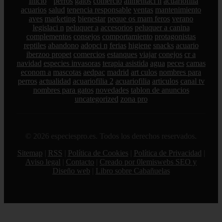
Inicio
perros
gatos
comercio
alimentaci n
acuariofilia
acuarios
salud
tenencia responsable
ventas
mantenimiento
aves
marketing
bienestar
peque os mam feros
verano
legislaci n
peluquer a
accesorios
peluquer a canina
complementos
consejos
comportamiento
protagonistas
reptiles
abandono
adopci n
ferias
higiene
snacks
acuario
iberzoo propet
comercios
estanques
viajar
conejos
cr a
navidad
especies invasoras
terapia asistida
agua
peces
camas
econom a
mascotas
aedpac
madrid
art culos
nombres para
perros
actualidad
acuariofilia 2
acuariofilia
articulos
canal tv
nombres para gatos
novedades
tablon de anuncios
uncategorized
zona pro
© 2026 especiespro.es. Todos los derechos reservados.
Sitemap
|
RSS
|
Política de Cookies
|
Política de Privacidad
|
Aviso legal
|
Contacto
|
Creado por 0lemiswebs SEO y
Diseño web
|
Libro sobre Cabañuelas