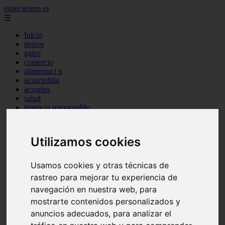
especiespro.es
☰
Inicio
perros
gatos
comercio
alimentaci n
acuariofilia
acuarios
salud
tenencia responsable
ventas
mantenimiento
aves
Utilizamos cookies
marketing
bienestar
peque os mam feros
Usamos cookies y otras técnicas de
verano
rastreo para mejorar tu experiencia de
legislaci n
peluquer a
navegación en nuestra web, para
accesorios
mostrarte contenidos personalizados y
peluquer a canina
anuncios adecuados, para analizar el
complementos
consejos