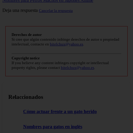
Nombres para Perros Machos en Japonés Anime
Deja una respuesta
Cancelar la respuesta
Derechos de autor
Si cree que algún contenido infringe derechos de autor o propiedad
intelectual, contacte en
bitelchux@yahoo.es
.
Copyright notice
If you believe any content infringes copyright or intellectual
property rights, please contact
bitelchux@yahoo.es
.
Relaccionados
Cómo actuar frente a un gato herido
Nombres para gatos en inglés