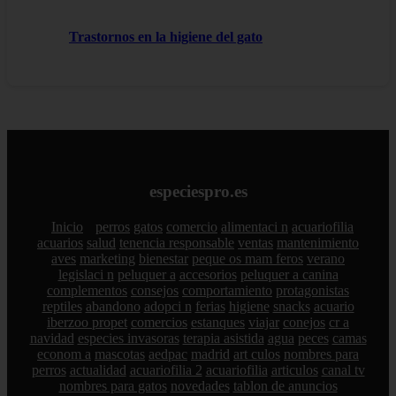
Trastornos en la higiene del gato
especiespro.es
Inicio
perros
gatos
comercio
alimentaci n
acuariofilia
acuarios
salud
tenencia responsable
ventas
mantenimiento
aves
marketing
bienestar
peque os mam feros
verano
legislaci n
peluquer a
accesorios
peluquer a canina
complementos
consejos
comportamiento
protagonistas
reptiles
abandono
adopci n
ferias
higiene
snacks
acuario
iberzoo propet
comercios
estanques
viajar
conejos
cr a
navidad
especies invasoras
terapia asistida
agua
peces
camas
econom a
mascotas
aedpac
madrid
art culos
nombres para
perros
actualidad
acuariofilia 2
acuariofilia
articulos
canal tv
nombres para gatos
novedades
tablon de anuncios