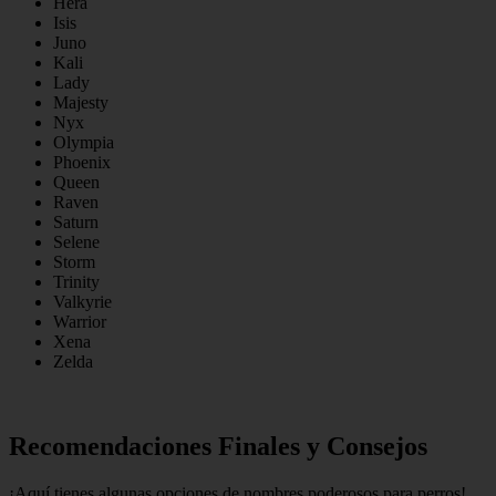
Hera
Isis
Juno
Kali
Lady
Majesty
Nyx
Olympia
Phoenix
Queen
Raven
Saturn
Selene
Storm
Trinity
Valkyrie
Warrior
Xena
Zelda
Recomendaciones Finales y Consejos
¡Aquí tienes algunas opciones de nombres poderosos para perros!