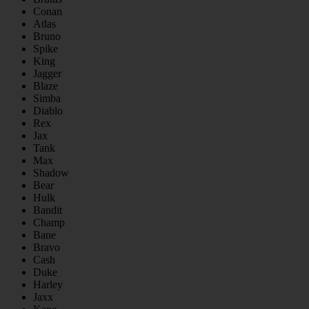
Conan
Atlas
Bruno
Spike
King
Jagger
Blaze
Simba
Diablo
Rex
Jax
Tank
Max
Shadow
Bear
Hulk
Bandit
Champ
Bane
Bravo
Cash
Duke
Harley
Jaxx