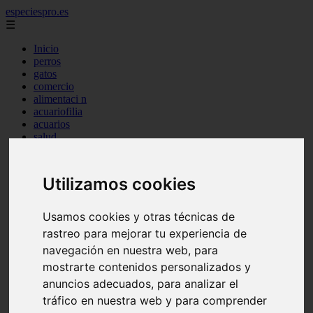
especiespro.es
☰
Inicio
perros
gatos
comercio
alimentaci n
acuariofilia
acuarios
salud
tenencia responsable
ventas
mantenimiento
Utilizamos cookies
aves
marketing
bienestar
Usamos cookies y otras técnicas de
peque os mam feros
rastreo para mejorar tu experiencia de
verano
navegación en nuestra web, para
legislaci n
peluquer a
mostrarte contenidos personalizados y
accesorios
anuncios adecuados, para analizar el
peluquer a canina
tráfico en nuestra web y para comprender
complementos
consejos