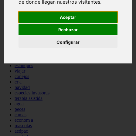
de donde llegan nuestros visitantes.
comportamiento
protagonistas
reptiles
Aceptar
abandono
adopci n
Rechazar
ferias
higiene
Configurar
snacks
acuario
iberzoo propet
comercios
estanques
viajar
conejos
cr a
navidad
especies invasoras
terapia asistida
agua
peces
camas
econom a
mascotas
aedpac