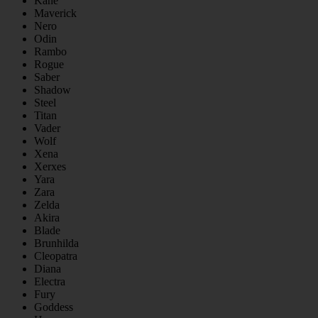
Kane
Maverick
Nero
Odin
Rambo
Rogue
Saber
Shadow
Steel
Titan
Vader
Wolf
Xena
Xerxes
Yara
Zara
Zelda
Akira
Blade
Brunhilda
Cleopatra
Diana
Electra
Fury
Goddess