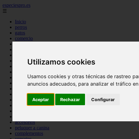
especiespro.es
☰
Inicio
perros
gatos
comercio
alimentaci n
acuariofilia
acuarios
Utilizamos cookies
salud
tenencia responsable
ventas
Usamos cookies y otras técnicas de rastreo pa
mantenimiento
aves
anuncios adecuados, para analizar el tráfico e
marketing
bienestar
Aceptar
Rechazar
Configurar
peque os mam feros
verano
legislaci n
peluquer a
accesorios
peluquer a canina
complementos
consejos