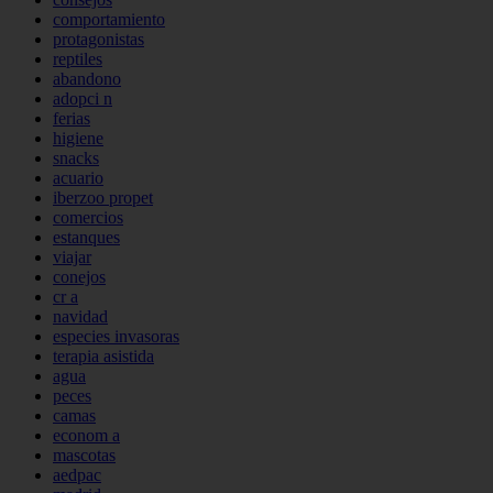
comportamiento
protagonistas
reptiles
abandono
adopci n
ferias
higiene
snacks
acuario
iberzoo propet
comercios
estanques
viajar
conejos
cr a
navidad
especies invasoras
terapia asistida
agua
peces
camas
econom a
mascotas
aedpac