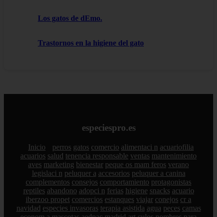
Los gatos de dEmo.
Trastornos en la higiene del gato
especiespro.es
Inicio
perros
gatos
comercio
alimentaci n
acuariofilia
acuarios
salud
tenencia responsable
ventas
mantenimiento
aves
marketing
bienestar
peque os mam feros
verano
legislaci n
peluquer a
accesorios
peluquer a canina
complementos
consejos
comportamiento
protagonistas
reptiles
abandono
adopci n
ferias
higiene
snacks
acuario
iberzoo propet
comercios
estanques
viajar
conejos
cr a
navidad
especies invasoras
terapia asistida
agua
peces
camas
econom a
mascotas
aedpac
madrid
art culos
nombres para