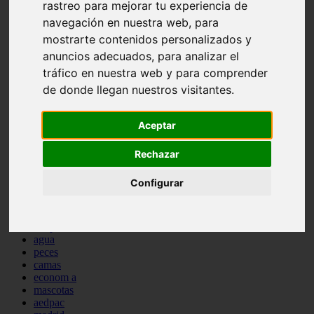
rastreo para mejorar tu experiencia de
comportamiento
navegación en nuestra web, para
protagonistas
reptiles
mostrarte contenidos personalizados y
abandono
anuncios adecuados, para analizar el
adopci n
tráfico en nuestra web y para comprender
ferias
higiene
de donde llegan nuestros visitantes.
snacks
acuario
Aceptar
iberzoo propet
comercios
estanques
Rechazar
viajar
conejos
Configurar
cr a
navidad
especies invasoras
terapia asistida
agua
peces
camas
econom a
mascotas
aedpac