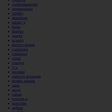
comportamiento
protagonistas
reptiles
abandono
adopci n
ferias
higiene
snacks
acuario
iberzoo propet
comercios
estanques
viajar
conejos
cr a
navidad
especies invasoras
terapia asistida
agua
peces
camas
econom a
mascotas
aedpac