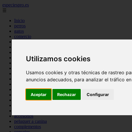
especiespro.es
☰
Inicio
perros
gatos
comercio
alimentaci n
acuariofilia
acuarios
Utilizamos cookies
salud
tenencia responsable
ventas
Usamos cookies y otras técnicas de rastreo pa
mantenimiento
aves
anuncios adecuados, para analizar el tráfico e
marketing
bienestar
Aceptar
Rechazar
Configurar
peque os mam feros
verano
legislaci n
peluquer a
accesorios
peluquer a canina
complementos
consejos