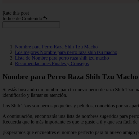
Rate this post
Índice de Contenido 🐾
Nombre para Perro Raza Shih Tzu Macho
Los mejores Nombre para perro raza shih tzu macho
Lista de Nombre para perro raza shih tzu macho
Recomendaciones Finales y Consejos
Nombre para Perro Raza Shih Tzu Macho
Si estás buscando un nombre para tu nuevo perro de raza Shih Tzu mac
identificarlo y llamar su atención.
Los Shih Tzus son perros pequeños y peludos, conocidos por su aparie
A continuación, encontrarás una lista de nombres sugeridos para perr
Recuerda que lo más importante es que te guste a ti y que sea fácil de
¡Esperamos que encuentres el nombre perfecto para tu nuevo amigo p