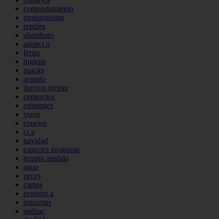
comportamiento
protagonistas
reptiles
abandono
adopci n
ferias
higiene
snacks
acuario
iberzoo propet
comercios
estanques
viajar
conejos
cr a
navidad
especies invasoras
terapia asistida
agua
peces
camas
econom a
mascotas
aedpac