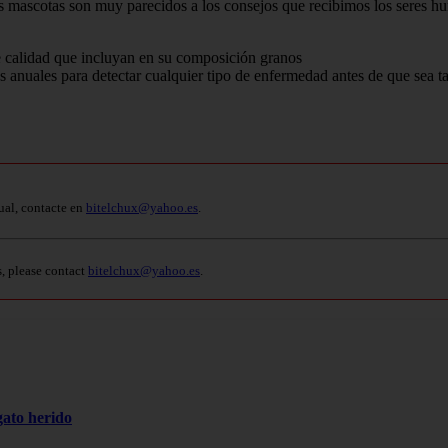
s mascotas son muy parecidos a los consejos que recibimos los seres h
de calidad que incluyan en su composición granos
nes anuales para detectar cualquier tipo de enfermedad antes de que sea t
ual, contacte en
bitelchux@yahoo.es
.
s, please contact
bitelchux@yahoo.es
.
gato herido