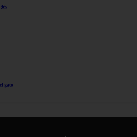
glés
el gato