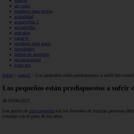
madrid
art culos
nombres para perros
actualidad
acuariofilia 2
acuariofilia
articulos
canal tv
nombres para gatos
novedades
tablon de anuncios
uncategorized
zona pro
Inicio
>
gatos2
>
Los pequeños están predispuestos a sufrir del coraz
Los pequeños están predispuestos a sufrir 
📅 05/06/2025
Los perros de
raza pequeña
son los favoritos de muchas personas debi
corazón con el paso de los años.