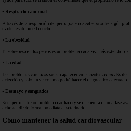
ayuda para subirse al sillón es conveniente que el propietario se lo co
• Respiración anormal
A través de la respiración del perro podemos saber si sufre algún probl
evidentes durante la noche.
• La obesidad
El sobrepeso en los perros es un problema cada vez más extendido y u
• La edad
Los problemas cardíacos suelen aparecer en pacientes
senior
. Es deci
detección y solo un veterinario podrá hacer el diagnostico adecuado.
• Desmayo y sangrados
Si el perro sufre un problema cardíaco y se encuentra en una fase avanz
debe acudir de forma inmediata al veterinario.
Cómo mantener la salud cardiovascular