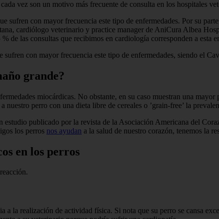
ada vez son un motivo más frecuente de consulta en los hospitales vete
que sufren con mayor frecuencia este tipo de enfermedades. Por su parte
tana, cardiólogo veterinario y practice manager de AniCura Albea Hospi
5 % de las consultas que recibimos en cardiología corresponden a esta e
ue sufren con mayor frecuencia este tipo de enfermedades, siendo el Ca
amaño grande?
ermedades miocárdicas. No obstante, en su caso muestran una mayor pre
nuestro perro con una dieta libre de cereales o ’grain-free’ la prevalen
estudio publicado por la revista de la Asociación Americana del Cora
migos los perros
nos ayudan
a la salud de nuestro corazón, tenemos la re
os en los perros
reacción.
 a la realización de actividad física. Si nota que su perro se cansa exc