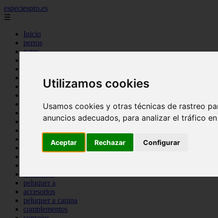
especiespro.es
☰
Inicio
perros
gatos
comercio
alimentaci n
acuariofilia
Utilizamos cookies
acuarios
salud
tenencia responsable
Usamos cookies y otras técnicas de rastreo pa
ventas
anuncios adecuados, para analizar el tráfico e
mantenimiento
aves
marketing
Aceptar
Rechazar
Configurar
bienestar
peque os mam feros
verano
legislaci n
peluquer a
accesorios
peluquer a canina
complementos
consejos