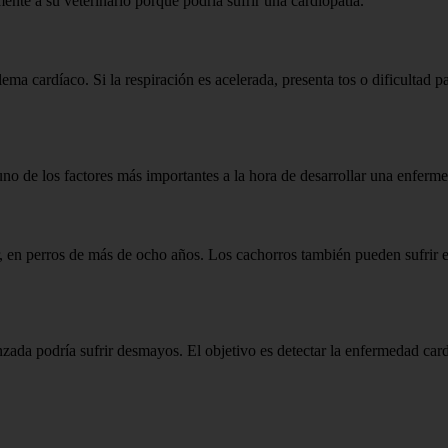
mente a su veterinario porque podría sufrir una cardiopatía.
ema cardíaco. Si la respiración es acelerada, presenta tos o dificultad pa
no de los factores más importantes a la hora de desarrollar una enferme
r, en perros de más de ocho años. Los cachorros también pueden sufrir
ada podría sufrir desmayos. El objetivo es detectar la enfermedad cardíac