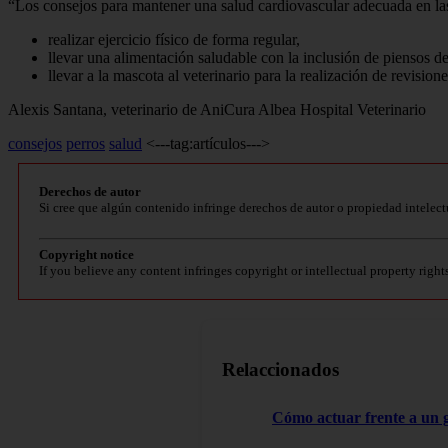
“Los consejos para mantener una salud cardiovascular adecuada en la
realizar ejercicio físico de forma regular,
llevar una alimentación saludable con la inclusión de piensos 
llevar a la mascota al veterinario para la realización de revisio
Alexis Santana, veterinario de AniCura Albea Hospital Veterinario
consejos
perros
salud
<---tag:artículos--->
Derechos de autor
Si cree que algún contenido infringe derechos de autor o propiedad intelect
Copyright notice
If you believe any content infringes copyright or intellectual property right
Relaccionados
Cómo actuar frente a un 