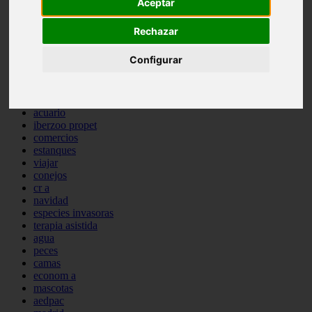
Aceptar
comportamiento
protagonistas
Rechazar
reptiles
abandono
Configurar
adopci n
ferias
higiene
snacks
acuario
iberzoo propet
comercios
estanques
viajar
conejos
cr a
navidad
especies invasoras
terapia asistida
agua
peces
camas
econom a
mascotas
aedpac