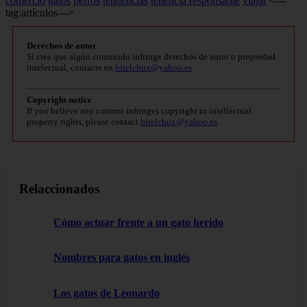
comercio
gatos
perros
tendencias
tenencia responsable
viajar
<---
tag:artículos--->
Derechos de autor
Si cree que algún contenido infringe derechos de autor o propiedad
intelectual, contacte en
bitelchux@yahoo.es
.
Copyright notice
If you believe any content infringes copyright or intellectual
property rights, please contact
bitelchux@yahoo.es
.
Relaccionados
Cómo actuar frente a un gato herido
Nombres para gatos en inglés
Los gatos de Leonardo