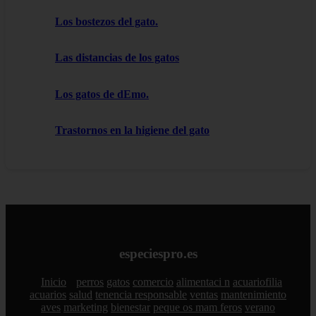
Los bostezos del gato.
Las distancias de los gatos
Los gatos de dEmo.
Trastornos en la higiene del gato
especiespro.es
Inicio
perros
gatos
comercio
alimentaci n
acuariofilia
acuarios
salud
tenencia responsable
ventas
mantenimiento
aves
marketing
bienestar
peque os mam feros
verano