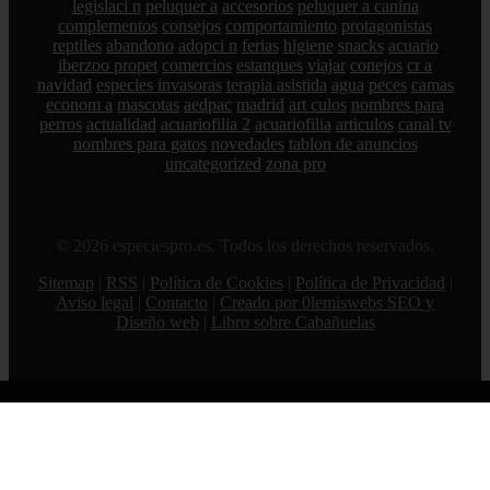
legislaci n
peluquer a
accesorios
peluquer a canina
complementos
consejos
comportamiento
protagonistas
reptiles
abandono
adopci n
ferias
higiene
snacks
acuario
iberzoo propet
comercios
estanques
viajar
conejos
cr a
navidad
especies invasoras
terapia asistida
agua
peces
camas
econom a
mascotas
aedpac
madrid
art culos
nombres para
perros
actualidad
acuariofilia 2
acuariofilia
articulos
canal tv
nombres para gatos
novedades
tablon de anuncios
uncategorized
zona pro
© 2026 especiespro.es. Todos los derechos reservados.
Sitemap
|
RSS
|
Política de Cookies
|
Política de Privacidad
|
Aviso legal
|
Contacto
|
Creado por 0lemiswebs SEO y
Diseño web
|
Libro sobre Cabañuelas