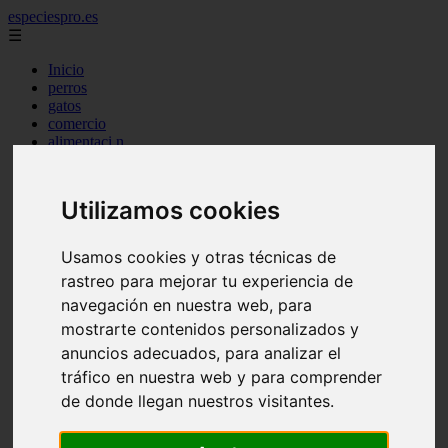
especiespro.es
☰
Inicio
perros
gatos
comercio
alimentaci n
acuariofilia
acuarios
salud
Utilizamos cookies
tenencia responsable
ventas
mantenimiento
Usamos cookies y otras técnicas de
aves
rastreo para mejorar tu experiencia de
marketing
bienestar
navegación en nuestra web, para
peque os mam feros
mostrarte contenidos personalizados y
verano
anuncios adecuados, para analizar el
legislaci n
peluquer a
tráfico en nuestra web y para comprender
accesorios
de donde llegan nuestros visitantes.
peluquer a canina
complementos
consejos