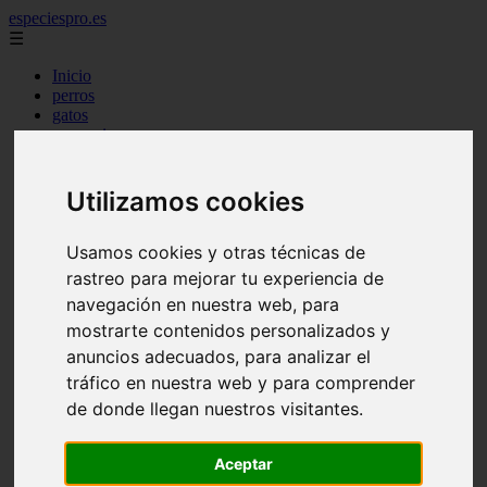
especiespro.es
☰
Inicio
perros
gatos
comercio
alimentaci n
acuariofilia
acuarios
Utilizamos cookies
salud
tenencia responsable
Usamos cookies y otras técnicas de
ventas
mantenimiento
rastreo para mejorar tu experiencia de
aves
navegación en nuestra web, para
marketing
mostrarte contenidos personalizados y
bienestar
peque os mam feros
anuncios adecuados, para analizar el
verano
tráfico en nuestra web y para comprender
legislaci n
de donde llegan nuestros visitantes.
peluquer a
accesorios
peluquer a canina
Aceptar
complementos
consejos