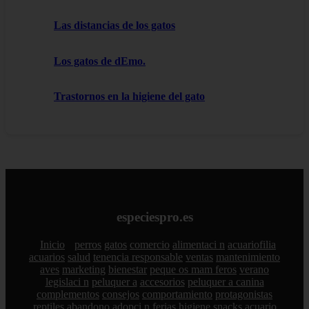
Las distancias de los gatos
Los gatos de dEmo.
Trastornos en la higiene del gato
especiespro.es
Inicio
perros
gatos
comercio
alimentaci n
acuariofilia
acuarios
salud
tenencia responsable
ventas
mantenimiento
aves
marketing
bienestar
peque os mam feros
verano
legislaci n
peluquer a
accesorios
peluquer a canina
complementos
consejos
comportamiento
protagonistas
reptiles
abandono
adopci n
ferias
higiene
snacks
acuario