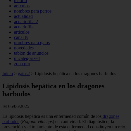
madrid
art culos
nombres para perros
actualidad
acuariofilia 2
acuariofilia
articulos
canal tv
nombres para gatos
novedades
tablon de anuncios
uncategorized
zona pro
Inicio
>
gatos2
>
Lipidosis hepática en los dragones barbudos
Lipidosis hepática en los dragones
barbudos
📅 05/06/2025
La lipidosis hepática es una enfermedad común de los
dragones
barbudos
(
Pogona vitticeps
) en cautividad. El diagnóstico, la
prevención y el tratamiento de esta enfermedad constituyen un reto,