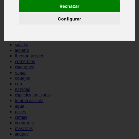
comportamiento
Rechazar
protagonistas
reptiles
Configurar
abandono
adopci n
ferias
higiene
snacks
acuario
iberzoo propet
comercios
estanques
viajar
conejos
cr a
navidad
especies invasoras
terapia asistida
agua
peces
camas
econom a
mascotas
aedpac