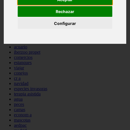
comportamiento
protagonistas
Rechazar
reptiles
abandono
Configurar
adopci n
ferias
higiene
snacks
acuario
iberzoo propet
comercios
estanques
viajar
conejos
cr a
navidad
especies invasoras
terapia asistida
agua
peces
camas
econom a
mascotas
aedpac