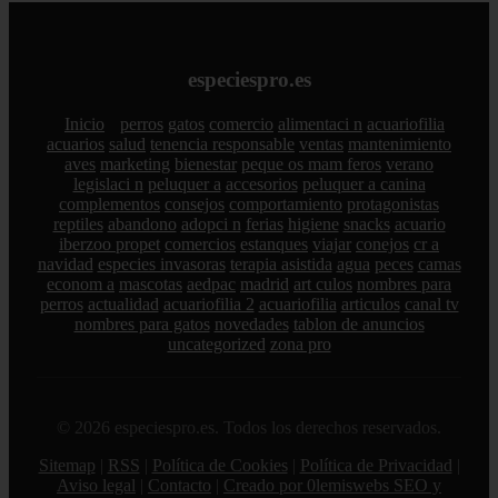
especiespro.es
Inicio
perros
gatos
comercio
alimentaci n
acuariofilia
acuarios
salud
tenencia responsable
ventas
mantenimiento
aves
marketing
bienestar
peque os mam feros
verano
legislaci n
peluquer a
accesorios
peluquer a canina
complementos
consejos
comportamiento
protagonistas
reptiles
abandono
adopci n
ferias
higiene
snacks
acuario
iberzoo propet
comercios
estanques
viajar
conejos
cr a
navidad
especies invasoras
terapia asistida
agua
peces
camas
econom a
mascotas
aedpac
madrid
art culos
nombres para
perros
actualidad
acuariofilia 2
acuariofilia
articulos
canal tv
nombres para gatos
novedades
tablon de anuncios
uncategorized
zona pro
© 2026 especiespro.es. Todos los derechos reservados.
Sitemap
|
RSS
|
Política de Cookies
|
Política de Privacidad
|
Aviso legal
|
Contacto
|
Creado por 0lemiswebs SEO y