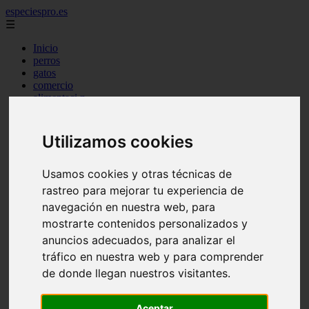
especiespro.es
☰
Inicio
perros
gatos
comercio
alimentaci n
acuariofilia
acuarios
salud
Utilizamos cookies
tenencia responsable
ventas
mantenimiento
Usamos cookies y otras técnicas de
aves
rastreo para mejorar tu experiencia de
marketing
navegación en nuestra web, para
bienestar
peque os mam feros
mostrarte contenidos personalizados y
verano
anuncios adecuados, para analizar el
legislaci n
tráfico en nuestra web y para comprender
peluquer a
accesorios
de donde llegan nuestros visitantes.
peluquer a canina
complementos
Aceptar
consejos