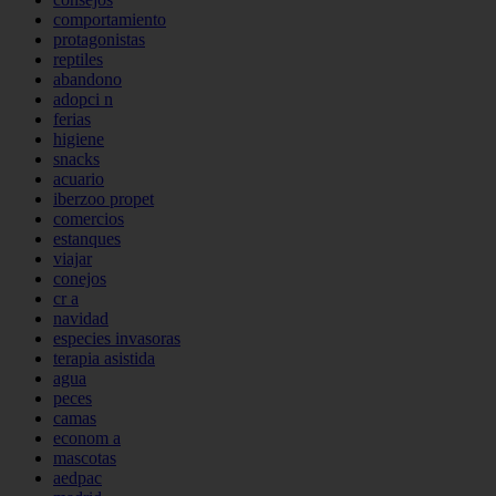
comportamiento
protagonistas
reptiles
abandono
adopci n
ferias
higiene
snacks
acuario
iberzoo propet
comercios
estanques
viajar
conejos
cr a
navidad
especies invasoras
terapia asistida
agua
peces
camas
econom a
mascotas
aedpac