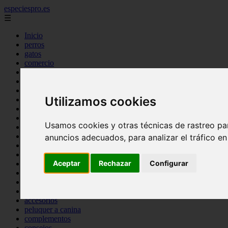
especiespro.es
☰
Inicio
perros
gatos
comercio
alimentaci n
acuariofilia
acuarios
Utilizamos cookies
salud
tenencia responsable
ventas
Usamos cookies y otras técnicas de rastreo pa
mantenimiento
aves
anuncios adecuados, para analizar el tráfico e
marketing
bienestar
Aceptar
Rechazar
Configurar
peque os mam feros
verano
legislaci n
peluquer a
accesorios
peluquer a canina
complementos
consejos