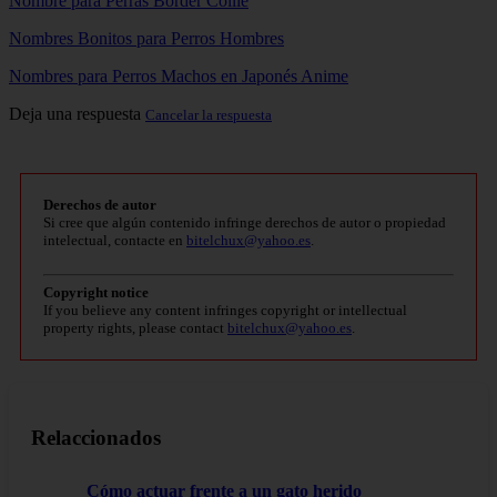
Nombre para Perras Border Collie
Nombres Bonitos para Perros Hombres
Nombres para Perros Machos en Japonés Anime
Deja una respuesta
Cancelar la respuesta
Derechos de autor
Si cree que algún contenido infringe derechos de autor o propiedad
intelectual, contacte en
bitelchux@yahoo.es
.
Copyright notice
If you believe any content infringes copyright or intellectual
property rights, please contact
bitelchux@yahoo.es
.
Relaccionados
Cómo actuar frente a un gato herido