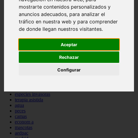
comportamiento
mostrarte contenidos personalizados y
protagonistas
anuncios adecuados, para analizar el
reptiles
tráfico en nuestra web y para comprender
abandono
adopci n
de donde llegan nuestros visitantes.
ferias
higiene
snacks
Aceptar
acuario
iberzoo propet
Rechazar
comercios
estanques
Configurar
viajar
conejos
cr a
navidad
especies invasoras
terapia asistida
agua
peces
camas
econom a
mascotas
aedpac