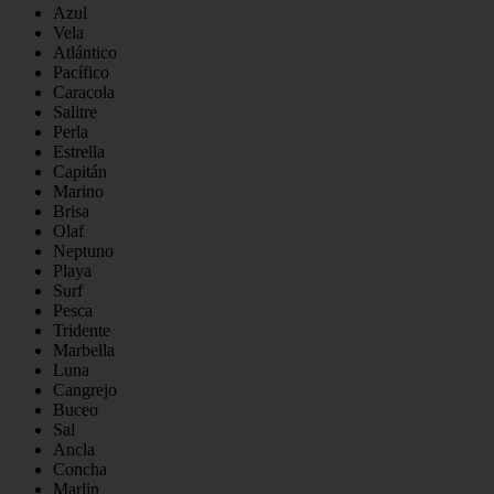
Azul
Vela
Atlántico
Pacífico
Caracola
Salitre
Perla
Estrella
Capitán
Marino
Brisa
Olaf
Neptuno
Playa
Surf
Pesca
Tridente
Marbella
Luna
Cangrejo
Buceo
Sal
Ancla
Concha
Marlin