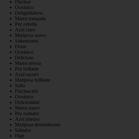
Fluctuar
Oceánico
Delightfulness
Marea tranquila
Pez estrella
Azul claro
Mariposa suave
Saltamontes
Flotar
Oceánico
Delicioso
Marea serena
Pez brillante
Azul oscuro
Mariposa brillante
Salto
Fluctuación
Oceánico
Deliciosidad
Marea suave
Pez nadador
Azul intenso
Mariposa deslumbrante
Saltador
Fluir