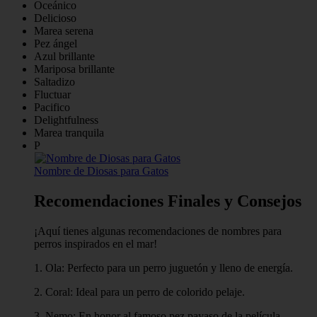
Oceánico
Delicioso
Marea serena
Pez ángel
Azul brillante
Mariposa brillante
Saltadizo
Fluctuar
Pacifico
Delightfulness
Marea tranquila
P
Nombre de Diosas para Gatos
Recomendaciones Finales y Consejos
¡Aquí tienes algunas recomendaciones de nombres para
perros inspirados en el mar!
1. Ola: Perfecto para un perro juguetón y lleno de energía.
2. Coral: Ideal para un perro de colorido pelaje.
3. Nemo: En honor al famoso pez payaso de la película.