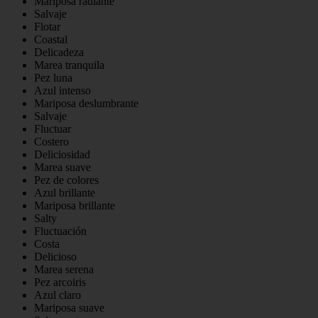
Mariposa radiante
Salvaje
Flotar
Coastal
Delicadeza
Marea tranquila
Pez luna
Azul intenso
Mariposa deslumbrante
Salvaje
Fluctuar
Costero
Deliciosidad
Marea suave
Pez de colores
Azul brillante
Mariposa brillante
Salty
Fluctuación
Costa
Delicioso
Marea serena
Pez arcoiris
Azul claro
Mariposa suave