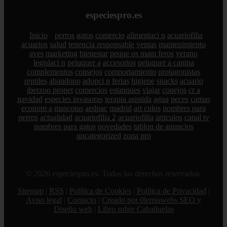
especiespro.es
Inicio
perros
gatos
comercio
alimentaci n
acuariofilia
acuarios
salud
tenencia responsable
ventas
mantenimiento
aves
marketing
bienestar
peque os mam feros
verano
legislaci n
peluquer a
accesorios
peluquer a canina
complementos
consejos
comportamiento
protagonistas
reptiles
abandono
adopci n
ferias
higiene
snacks
acuario
iberzoo propet
comercios
estanques
viajar
conejos
cr a
navidad
especies invasoras
terapia asistida
agua
peces
camas
econom a
mascotas
aedpac
madrid
art culos
nombres para
perros
actualidad
acuariofilia 2
acuariofilia
articulos
canal tv
nombres para gatos
novedades
tablon de anuncios
uncategorized
zona pro
© 2026 especiespro.es. Todos los derechos reservados.
Sitemap
|
RSS
|
Política de Cookies
|
Política de Privacidad
|
Aviso legal
|
Contacto
|
Creado por 0lemiswebs SEO y
Diseño web
|
Libro sobre Cabañuelas