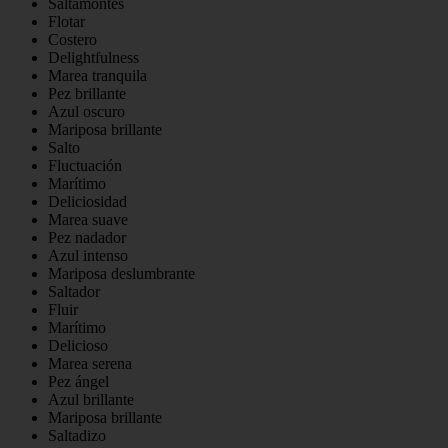
Saltamontes
Flotar
Costero
Delightfulness
Marea tranquila
Pez brillante
Azul oscuro
Mariposa brillante
Salto
Fluctuación
Marítimo
Deliciosidad
Marea suave
Pez nadador
Azul intenso
Mariposa deslumbrante
Saltador
Fluir
Marítimo
Delicioso
Marea serena
Pez ángel
Azul brillante
Mariposa brillante
Saltadizo