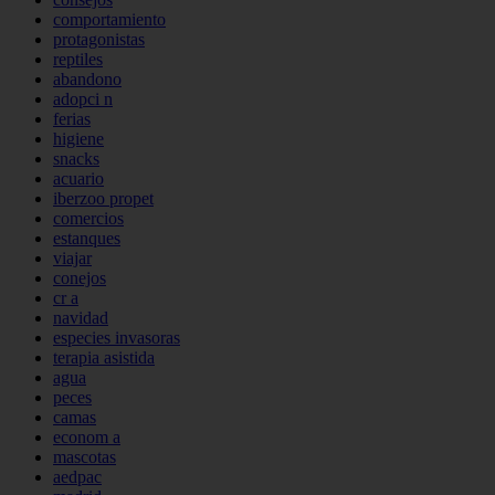
comportamiento
protagonistas
reptiles
abandono
adopci n
ferias
higiene
snacks
acuario
iberzoo propet
comercios
estanques
viajar
conejos
cr a
navidad
especies invasoras
terapia asistida
agua
peces
camas
econom a
mascotas
aedpac