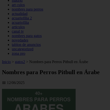
madrid
art culos
nombres para perros
actualidad
acuariofilia 2
acuariofilia
articulos
canal tv
nombres para gatos
novedades
tablon de anuncios
uncategorized
zona pro
Inicio
>
gatos2
>
Nombres para Perros Pitbull en Árabe
Nombres para Perros Pitbull en Árabe
📅 12/06/2025