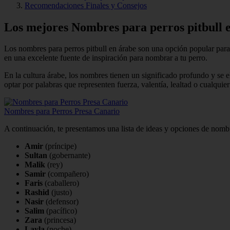
Recomendaciones Finales y Consejos
Los mejores Nombres para perros pitbull 
Los nombres para perros pitbull en árabe son una opción popular para 
en una excelente fuente de inspiración para nombrar a tu perro.
En la cultura árabe, los nombres tienen un significado profundo y se el
optar por palabras que representen fuerza, valentía, lealtad o cualquie
Nombres para Perros Presa Canario
A continuación, te presentamos una lista de ideas y opciones de nombr
Amir
(príncipe)
Sultan
(gobernante)
Malik
(rey)
Samir
(compañero)
Faris
(caballero)
Rashid
(justo)
Nasir
(defensor)
Salim
(pacífico)
Zara
(princesa)
Layla
(noche)