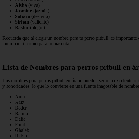
Aisha
(viva)
Jasmine
(jazmín)
Sahara
(desierto)
Sirhan
(valiente)
Bashir
(alegre)
Recuerda que al elegir un nombre para tu perro pitbull, es importante 
tanto para ti como para tu mascota.
Lista de Nombres para perros pitbull en á
Los nombres para perros pitbull en árabe pueden ser una excelente opc
y sonoridades, lo que lo convierte en una fuente inagotable de nombres
Amir
Aziz
Bader
Bahira
Dalia
Farid
Ghaleb
Habib