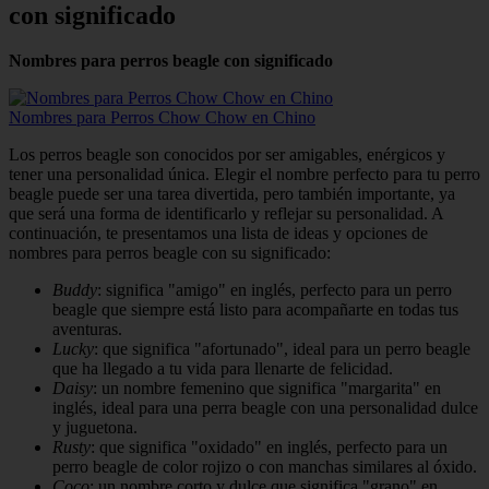
con significado
Nombres para perros beagle con significado
Nombres para Perros Chow Chow en Chino
Los perros beagle son conocidos por ser amigables, enérgicos y
tener una personalidad única. Elegir el nombre perfecto para tu perro
beagle puede ser una tarea divertida, pero también importante, ya
que será una forma de identificarlo y reflejar su personalidad. A
continuación, te presentamos una lista de ideas y opciones de
nombres para perros beagle con su significado:
Buddy
: significa "amigo" en inglés, perfecto para un perro
beagle que siempre está listo para acompañarte en todas tus
aventuras.
Lucky
: que significa "afortunado", ideal para un perro beagle
que ha llegado a tu vida para llenarte de felicidad.
Daisy
: un nombre femenino que significa "margarita" en
inglés, ideal para una perra beagle con una personalidad dulce
y juguetona.
Rusty
: que significa "oxidado" en inglés, perfecto para un
perro beagle de color rojizo o con manchas similares al óxido.
Coco
: un nombre corto y dulce que significa "grano" en