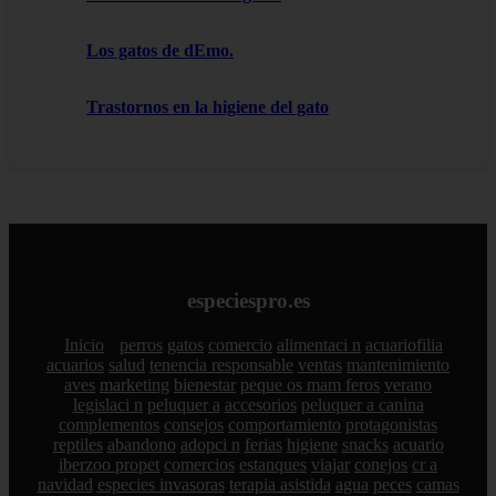
Los gatos de dEmo.
Trastornos en la higiene del gato
especiespro.es
Inicio
perros
gatos
comercio
alimentaci n
acuariofilia
acuarios
salud
tenencia responsable
ventas
mantenimiento
aves
marketing
bienestar
peque os mam feros
verano
legislaci n
peluquer a
accesorios
peluquer a canina
complementos
consejos
comportamiento
protagonistas
reptiles
abandono
adopci n
ferias
higiene
snacks
acuario
iberzoo propet
comercios
estanques
viajar
conejos
cr a
navidad
especies invasoras
terapia asistida
agua
peces
camas