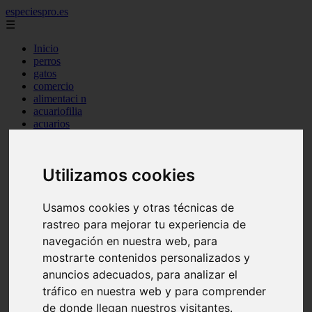
especiespro.es
☰
Inicio
perros
gatos
comercio
alimentaci n
acuariofilia
acuarios
salud
tenencia responsable
ventas
Utilizamos cookies
mantenimiento
aves
marketing
Usamos cookies y otras técnicas de
bienestar
rastreo para mejorar tu experiencia de
peque os mam feros
verano
navegación en nuestra web, para
legislaci n
mostrarte contenidos personalizados y
peluquer a
anuncios adecuados, para analizar el
accesorios
peluquer a canina
tráfico en nuestra web y para comprender
complementos
de donde llegan nuestros visitantes.
consejos