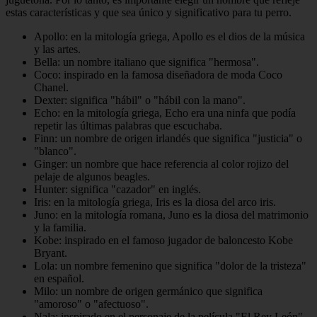
estas características y que sea único y significativo para tu perro.
Apollo: en la mitología griega, Apollo es el dios de la música
y las artes.
Bella: un nombre italiano que significa "hermosa".
Coco: inspirado en la famosa diseñadora de moda Coco
Chanel.
Dexter: significa "hábil" o "hábil con la mano".
Echo: en la mitología griega, Echo era una ninfa que podía
repetir las últimas palabras que escuchaba.
Finn: un nombre de origen irlandés que significa "justicia" o
"blanco".
Ginger: un nombre que hace referencia al color rojizo del
pelaje de algunos beagles.
Hunter: significa "cazador" en inglés.
Iris: en la mitología griega, Iris es la diosa del arco iris.
Juno: en la mitología romana, Juno es la diosa del matrimonio
y la familia.
Kobe: inspirado en el famoso jugador de baloncesto Kobe
Bryant.
Lola: un nombre femenino que significa "dolor de la tristeza"
en español.
Milo: un nombre de origen germánico que significa
"amoroso" o "afectuoso".
Nala: inspirado en el personaje de la película "El Rey León".