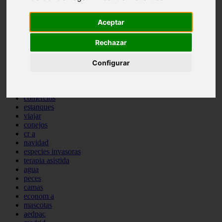
comportamiento
protagonistas
Aceptar
reptiles
abandono
Rechazar
adopci n
ferias
higiene
Configurar
snacks
acuario
iberzoo propet
comercios
estanques
viajar
conejos
cr a
navidad
especies invasoras
terapia asistida
agua
peces
camas
econom a
mascotas
aedpac