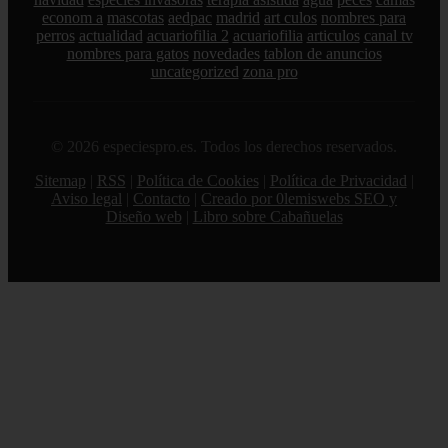
econom a
mascotas
aedpac
madrid
art culos
nombres para
perros
actualidad
acuariofilia 2
acuariofilia
articulos
canal tv
nombres para gatos
novedades
tablon de anuncios
uncategorized
zona pro
© 2026 especiespro.es. Todos los derechos reservados.
Sitemap
|
RSS
|
Política de Cookies
|
Política de Privacidad
|
Aviso legal
|
Contacto
|
Creado por 0lemiswebs SEO y
Diseño web
|
Libro sobre Cabañuelas