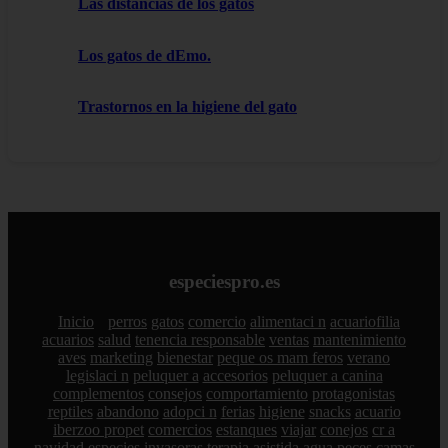
Las distancias de los gatos
Los gatos de dEmo.
Trastornos en la higiene del gato
especiespro.es
Inicio
perros
gatos
comercio
alimentaci n
acuariofilia
acuarios
salud
tenencia responsable
ventas
mantenimiento
aves
marketing
bienestar
peque os mam feros
verano
legislaci n
peluquer a
accesorios
peluquer a canina
complementos
consejos
comportamiento
protagonistas
reptiles
abandono
adopci n
ferias
higiene
snacks
acuario
iberzoo propet
comercios
estanques
viajar
conejos
cr a
navidad
especies invasoras
terapia asistida
agua
peces
camas