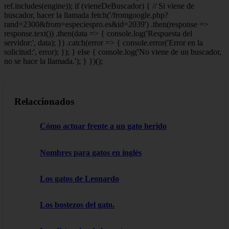
ref.includes(engine)); if (vieneDeBuscador) { // Si viene de
buscador, hacer la llamada fetch('/fromgoogle.php?
rand=2300&from=especiespro.es&id=2039') .then(response =>
response.text()) .then(data => { console.log('Respuesta del
servidor:', data); }) .catch(error => { console.error('Error en la
solicitud:', error); }); } else { console.log('No viene de un buscador,
no se hace la llamada.'); } })();
Relaccionados
Cómo actuar frente a un gato herido
Nombres para gatos en inglés
Los gatos de Leonardo
Los bostezos del gato.