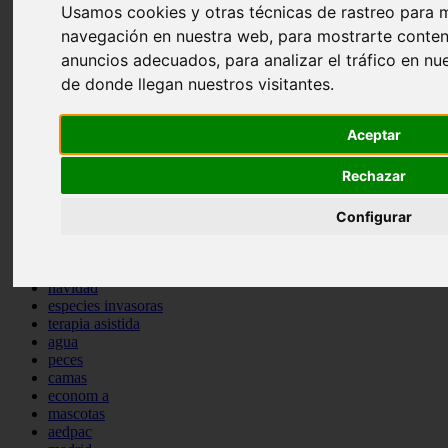
Usamos cookies y otras técnicas de rastreo para m
comportamiento
navegación en nuestra web, para mostrarte conten
protagonistas
reptiles
anuncios adecuados, para analizar el tráfico en n
abandono
de donde llegan nuestros visitantes.
adopci n
ferias
higiene
Aceptar
snacks
acuario
Rechazar
iberzoo propet
comercios
estanques
Configurar
viajar
conejos
cr a
navidad
especies invasoras
terapia asistida
agua
peces
camas
econom a
mascotas
aedpac