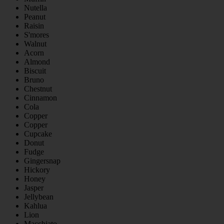
Nutella
Peanut
Raisin
S'mores
Walnut
Acorn
Almond
Biscuit
Bruno
Chestnut
Cinnamon
Cola
Copper
Copper
Cupcake
Donut
Fudge
Gingersnap
Hickory
Honey
Jasper
Jellybean
Kahlua
Lion
Macchiato