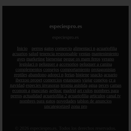
especiespro.es
especiespro.es
Inicio
perros
gatos
comercio
alimentaci n
acuariofilia
acuarios
salud
tenencia responsable
ventas
mantenimiento
aves
marketing
bienestar
peque os mam feros
verano
legislaci n
peluquer a
accesorios
peluquer a canina
complementos
consejos
comportamiento
protagonistas
reptiles
abandono
adopci n
ferias
higiene
snacks
acuario
iberzoo propet
comercios
estanques
viajar
conejos
cr a
navidad
especies invasoras
terapia asistida
agua
peces
camas
econom a
mascotas
aedpac
madrid
art culos
nombres para
perros
actualidad
acuariofilia 2
acuariofilia
articulos
canal tv
nombres para gatos
novedades
tablon de anuncios
uncategorized
zona pro
© 2026 especiespro.es. Todos los derechos reservados.