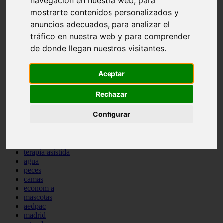
navegación en nuestra web, para
protagonistas
mostrarte contenidos personalizados y
reptiles
anuncios adecuados, para analizar el
abandono
adopci n
tráfico en nuestra web y para comprender
ferias
de donde llegan nuestros visitantes.
higiene
snacks
acuario
Aceptar
iberzoo propet
comercios
Rechazar
estanques
viajar
Configurar
conejos
cr a
navidad
especies invasoras
terapia asistida
agua
peces
camas
econom a
mascotas
aedpac
madrid