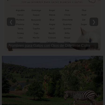
❮
❯
Nombres para Perras de Caza