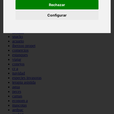
comportamiento
Rechazar
protagonistas
reptiles
Configurar
abandono
adopci n
ferias
higiene
snacks
acuario
iberzoo propet
comercios
estanques
viajar
conejos
cr a
navidad
especies invasoras
terapia asistida
agua
peces
camas
econom a
mascotas
aedpac