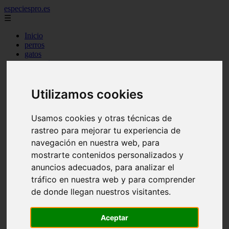
especiespro.es
☰
Inicio
perros
gatos
comercio
alimentaci n
acuariofilia
acuarios
Utilizamos cookies
salud
tenencia responsable
Usamos cookies y otras técnicas de
ventas
mantenimiento
rastreo para mejorar tu experiencia de
aves
navegación en nuestra web, para
marketing
mostrarte contenidos personalizados y
bienestar
peque os mam feros
anuncios adecuados, para analizar el
verano
tráfico en nuestra web y para comprender
legislaci n
de donde llegan nuestros visitantes.
peluquer a
accesorios
peluquer a canina
Aceptar
complementos
consejos