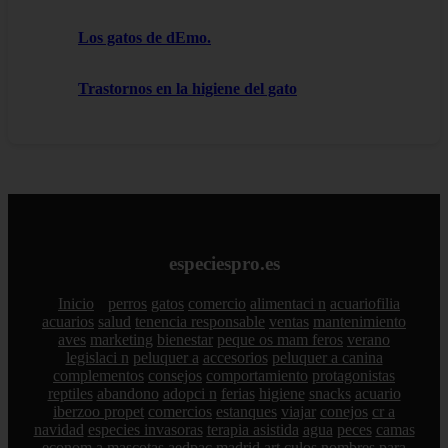
Los gatos de dEmo.
Trastornos en la higiene del gato
especiespro.es
Inicio
perros
gatos
comercio
alimentaci n
acuariofilia
acuarios
salud
tenencia responsable
ventas
mantenimiento
aves
marketing
bienestar
peque os mam feros
verano
legislaci n
peluquer a
accesorios
peluquer a canina
complementos
consejos
comportamiento
protagonistas
reptiles
abandono
adopci n
ferias
higiene
snacks
acuario
iberzoo propet
comercios
estanques
viajar
conejos
cr a
navidad
especies invasoras
terapia asistida
agua
peces
camas
econom a
mascotas
aedpac
madrid
art culos
nombres para