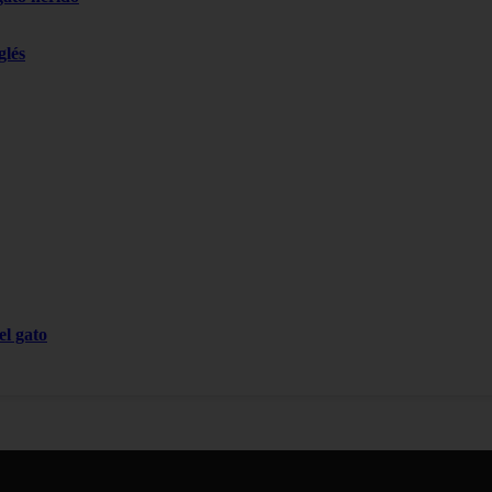
glés
el gato