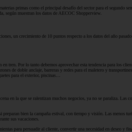
materias primas como el principal desafío del sector para el segundo sem
anda, según muestran los datos de AECOC Shopperview.
iones, un crecimiento de 10 puntos respecto a los datos del año pasad
n en tren. Por lo tanto debemos aprovechar esta tendencia para los clie
rones de doble anclaje, barreras y redes para el maletero y transporti
uetes para el exterior, piscinas…
ena en la que se ralentizan muchos negocios, ya no se paraliza. Las co
i preparan bien la campaña estival, con tiempo y visión. Las menos turís
urante sus vacaciones.
entas para persuadir al cliente, convertir una necesidad en deseo y fin