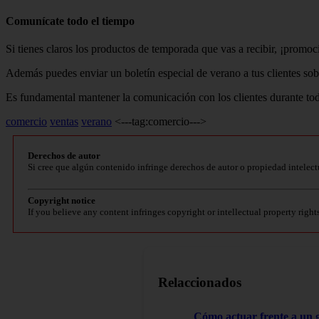
Comunícate todo el tiempo
Si tienes claros los productos de temporada que vas a recibir, ¡promoc
Además puedes enviar un boletín especial de verano a tus clientes so
Es fundamental mantener la comunicación con los clientes durante tod
comercio
ventas
verano
<---tag:comercio--->
Derechos de autor
Si cree que algún contenido infringe derechos de autor o propiedad intelect
Copyright notice
If you believe any content infringes copyright or intellectual property right
Relaccionados
Cómo actuar frente a un 