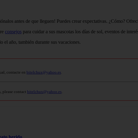
iónalos antes de que lleguen! Puedes crear expectativas. ¿Cómo? Ofrecien
bre
consejos
para cuidar a sus mascotas los días de sol, eventos de inter
o el año, también durante sus vacaciones.
ual, contacte en
bitelchux@yahoo.es
.
s, please contact
bitelchux@yahoo.es
.
gato herido