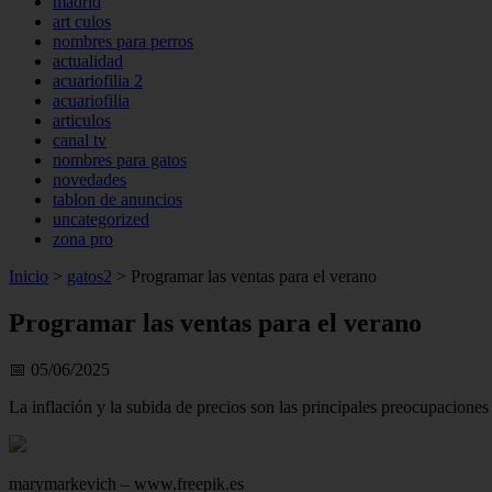
madrid
art culos
nombres para perros
actualidad
acuariofilia 2
acuariofilia
articulos
canal tv
nombres para gatos
novedades
tablon de anuncios
uncategorized
zona pro
Inicio
>
gatos2
>
Programar las ventas para el verano
Programar las ventas para el verano
📅 05/06/2025
La inflación y la subida de precios son las principales preocupacion
marymarkevich – www.freepik.es