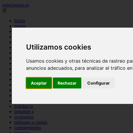
especiespro.es
☰
Inicio
perros
gatos
comercio
alimentaci n
Utilizamos cookies
acuariofilia
acuarios
salud
Usamos cookies y otras técnicas de rastreo pa
tenencia responsable
anuncios adecuados, para analizar el tráfico e
ventas
mantenimiento
aves
Aceptar
Rechazar
Configurar
marketing
bienestar
peque os mam feros
verano
legislaci n
peluquer a
accesorios
peluquer a canina
complementos
consejos