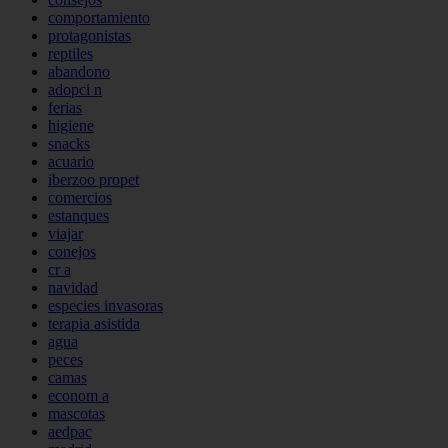
comportamiento
protagonistas
reptiles
abandono
adopci n
ferias
higiene
snacks
acuario
iberzoo propet
comercios
estanques
viajar
conejos
cr a
navidad
especies invasoras
terapia asistida
agua
peces
camas
econom a
mascotas
aedpac