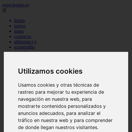
especiespro.es
☰
Inicio
perros
gatos
comercio
alimentaci n
acuariofilia
acuarios
salud
tenencia responsable
ventas
Utilizamos cookies
mantenimiento
aves
marketing
Usamos cookies y otras técnicas de
bienestar
rastreo para mejorar tu experiencia de
peque os mam feros
navegación en nuestra web, para
verano
legislaci n
mostrarte contenidos personalizados y
peluquer a
anuncios adecuados, para analizar el
accesorios
tráfico en nuestra web y para comprender
peluquer a canina
complementos
de donde llegan nuestros visitantes.
consejos