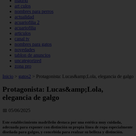
madrid
art culos
nombres para perros
actualidad
acuariofilia 2
acuariofilia
articulos
canal tv
nombres para gatos
novedades
tablon de anuncios
uncategorized
zona pro
Inicio
>
gatos2
>
Protagonista: Lucas&amp;Lola, elegancia de galgo
Protagonista: Lucas&amp;Lola,
elegancia de galgo
📅 05/06/2025
Este establecimiento madrileño destaca por una estética muy cuidada,
adecuada para exponer con distinción su propia línea de ropa especialmente
diseñada para galgos, y concebida para realzar su belleza y distinción.