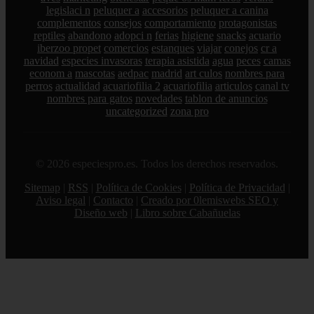
legislaci n
peluquer a
accesorios
peluquer a canina
complementos
consejos
comportamiento
protagonistas
reptiles
abandono
adopci n
ferias
higiene
snacks
acuario
iberzoo propet
comercios
estanques
viajar
conejos
cr a
navidad
especies invasoras
terapia asistida
agua
peces
camas
econom a
mascotas
aedpac
madrid
art culos
nombres para
perros
actualidad
acuariofilia 2
acuariofilia
articulos
canal tv
nombres para gatos
novedades
tablon de anuncios
uncategorized
zona pro
© 2026 especiespro.es. Todos los derechos reservados.
Sitemap
|
RSS
|
Política de Cookies
|
Política de Privacidad
|
Aviso legal
|
Contacto
|
Creado por 0lemiswebs SEO y
Diseño web
|
Libro sobre Cabañuelas