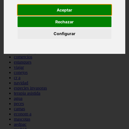
comportamiento
Aceptar
protagonistas
reptiles
abandono
Rechazar
adopci n
ferias
Configurar
higiene
snacks
acuario
iberzoo propet
comercios
estanques
viajar
conejos
cr a
navidad
especies invasoras
terapia asistida
agua
peces
camas
econom a
mascotas
aedpac