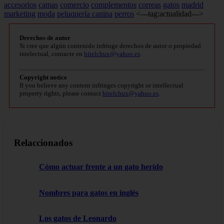
accesorios
camas
comercio
complementos
correas
gatos
madrid
marketing
moda
peluquería canina
perros
<---tag:actualidad--->
Derechos de autor
Si cree que algún contenido infringe derechos de autor o propiedad
intelectual, contacte en
bitelchux@yahoo.es
.
Copyright notice
If you believe any content infringes copyright or intellectual
property rights, please contact
bitelchux@yahoo.es
.
Relaccionados
Cómo actuar frente a un gato herido
Nombres para gatos en inglés
Los gatos de Leonardo