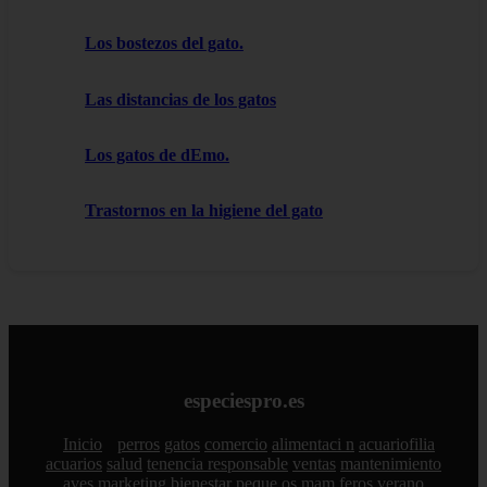
Los bostezos del gato.
Las distancias de los gatos
Los gatos de dEmo.
Trastornos en la higiene del gato
especiespro.es
Inicio
perros
gatos
comercio
alimentaci n
acuariofilia
acuarios
salud
tenencia responsable
ventas
mantenimiento
aves
marketing
bienestar
peque os mam feros
verano