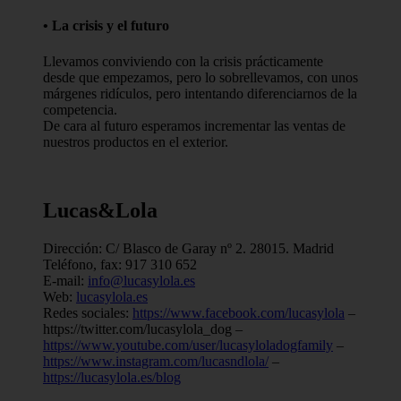
• La crisis y el futuro
Llevamos conviviendo con la crisis prácticamente
desde que empezamos, pero lo sobrellevamos, con unos
márgenes ridículos, pero intentando diferenciarnos de la
competencia.
De cara al futuro esperamos incrementar las ventas de
nuestros productos en el exterior.
Lucas&Lola
Dirección: C/ Blasco de Garay nº 2. 28015. Madrid
Teléfono, fax: 917 310 652
E-mail:
info@lucasylola.es
Web:
lucasylola.es
Redes sociales:
https://www.facebook.com/lucasylola
–
https://twitter.com/lucasylola_dog –
https://www.youtube.com/user/lucasyloladogfamily
–
https://www.instagram.com/lucasndlola/
–
https://lucasylola.es/blog