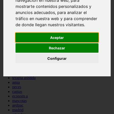
navegación en nuestra web, para
protagonistas
mostrarte contenidos personalizados y
reptiles
anuncios adecuados, para analizar el
abandono
adopci n
tráfico en nuestra web y para comprender
ferias
de donde llegan nuestros visitantes.
higiene
snacks
acuario
Aceptar
iberzoo propet
comercios
Rechazar
estanques
viajar
Configurar
conejos
cr a
navidad
especies invasoras
terapia asistida
agua
peces
camas
econom a
mascotas
aedpac
madrid