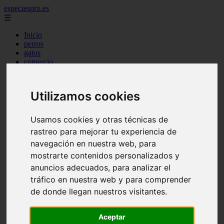
especiespro.es
☰
Inicio
perros
gatos
comercio
alimentaci n
acuariofilia
acuarios
Utilizamos cookies
salud
tenencia responsable
ventas
Usamos cookies y otras técnicas de
mantenimiento
rastreo para mejorar tu experiencia de
aves
marketing
navegación en nuestra web, para
bienestar
mostrarte contenidos personalizados y
peque os mam feros
anuncios adecuados, para analizar el
verano
legislaci n
tráfico en nuestra web y para comprender
peluquer a
de donde llegan nuestros visitantes.
accesorios
peluquer a canina
complementos
Aceptar
consejos