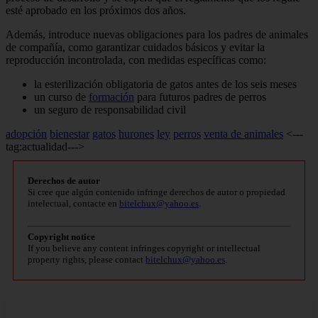
esté aprobado en los próximos dos años.
Además, introduce nuevas obligaciones para los padres de animales
de compañía, como garantizar cuidados básicos y evitar la
reproducción incontrolada, con medidas específicas como:
la esterilización obligatoria de gatos antes de los seis meses
un curso de
formación
para futuros padres de perros
un seguro de responsabilidad civil
adopción
bienestar
gatos
hurones
ley
perros
venta de animales
<---
tag:actualidad--->
Derechos de autor
Si cree que algún contenido infringe derechos de autor o propiedad
intelectual, contacte en
bitelchux@yahoo.es
.
Copyright notice
If you believe any content infringes copyright or intellectual
property rights, please contact
bitelchux@yahoo.es
.