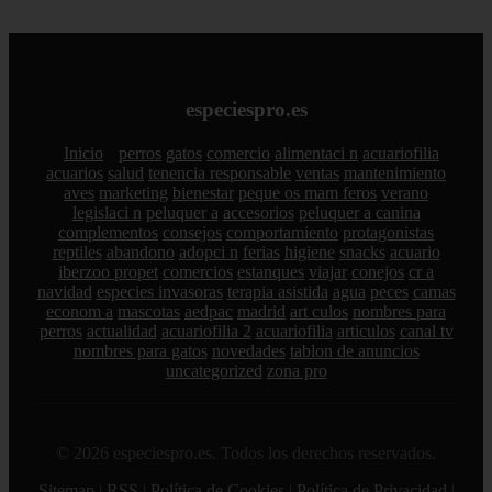
especiespro.es
Inicio
perros
gatos
comercio
alimentaci n
acuariofilia
acuarios
salud
tenencia responsable
ventas
mantenimiento
aves
marketing
bienestar
peque os mam feros
verano
legislaci n
peluquer a
accesorios
peluquer a canina
complementos
consejos
comportamiento
protagonistas
reptiles
abandono
adopci n
ferias
higiene
snacks
acuario
iberzoo propet
comercios
estanques
viajar
conejos
cr a
navidad
especies invasoras
terapia asistida
agua
peces
camas
econom a
mascotas
aedpac
madrid
art culos
nombres para
perros
actualidad
acuariofilia 2
acuariofilia
articulos
canal tv
nombres para gatos
novedades
tablon de anuncios
uncategorized
zona pro
© 2026 especiespro.es. Todos los derechos reservados.
Sitemap
|
RSS
|
Política de Cookies
|
Política de Privacidad
|