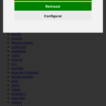
comportamiento
Rechazar
protagonistas
reptiles
Configurar
abandono
adopci n
ferias
higiene
snacks
acuario
iberzoo propet
comercios
estanques
viajar
conejos
cr a
navidad
especies invasoras
terapia asistida
agua
peces
camas
econom a
mascotas
aedpac