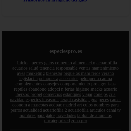
especiespro.es
Inicio
perros
gatos
comercio
alimentaci n
acuariofilia
acuarios
salud
tenencia responsable
ventas
mantenimiento
aves
marketing
bienestar
peque os mam feros
verano
legislaci n
peluquer a
accesorios
peluquer a canina
complementos
consejos
comportamiento
protagonistas
reptiles
abandono
adopci n
ferias
higiene
snacks
acuario
iberzoo propet
comercios
estanques
viajar
conejos
cr a
navidad
especies invasoras
terapia asistida
agua
peces
camas
econom a
mascotas
aedpac
madrid
art culos
nombres para
perros
actualidad
acuariofilia 2
acuariofilia
articulos
canal tv
nombres para gatos
novedades
tablon de anuncios
uncategorized
zona pro