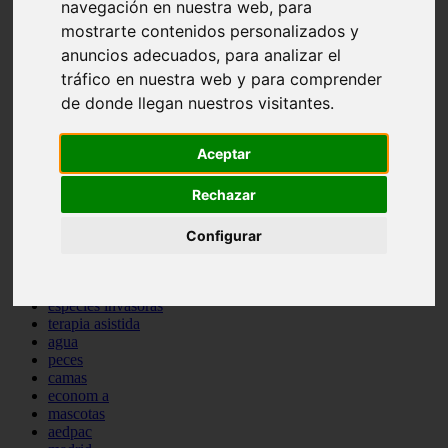
navegación en nuestra web, para
comportamiento
mostrarte contenidos personalizados y
protagonistas
anuncios adecuados, para analizar el
reptiles
abandono
tráfico en nuestra web y para comprender
adopci n
de donde llegan nuestros visitantes.
ferias
higiene
snacks
Aceptar
acuario
iberzoo propet
Rechazar
comercios
estanques
viajar
Configurar
conejos
cr a
navidad
especies invasoras
terapia asistida
agua
peces
camas
econom a
mascotas
aedpac