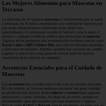
Los Mejores Alimentos para Mascotas en
Terrassa
La alimentación de nuestras
mascotas
es fundamental para su salud
y bienestar. En Terrassa, encontramos una variedad de opciones que
van desde alimentaciones comerciales hasta dietas más
especializadas. Es importante considerar factores como la edad, el
tamaño y cualquier condición médica que pueda tener tu
mascota
.
Algunos de los productos más recomendados incluyen marcas como
Royal Canin
y
Hill’s Science Diet
, que ofrecen fórmulas adaptadas
a diferentes necesidades. Además, también hay opciones de comida
orgánica y natural que están ganando terreno entre los dueños
conscientes de la salud de sus animales.
Accesorios Esenciales para el Cuidado de
Mascotas
Los
accesorios
son cruciales para el día a día de nuestras mascotas.
En este sentido, en Terrassa podemos encontrar una gran variedad
de productos que abarcan desde
collares
y
correas
hasta juguetes
interactivos y camas cómodas. Al elegir un accesorio, siempre es
recomendable optar por aquellos que sean duraderos y seguros.
Marcas como
KONG
y
PetSafe
ofrecen excelentes opciones que no