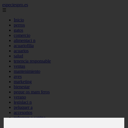
especiespro.es
☰
Inicio
perros
gatos
comercio
alimentaci n
acuariofilia
acuarios
salud
tenencia responsable
ventas
mantenimiento
aves
marketing
bienestar
peque os mam feros
verano
legislaci n
peluquer a
accesorios
peluquer a canina
complementos
consejos