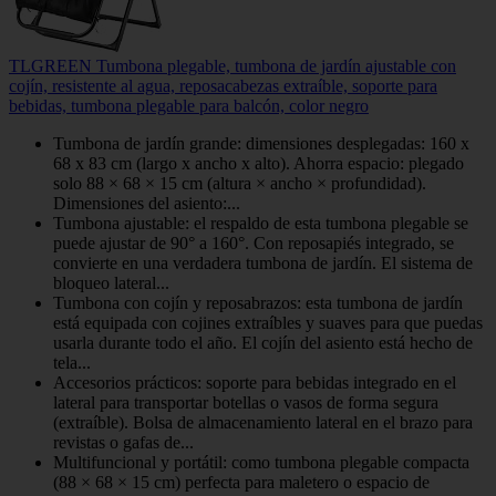
TLGREEN Tumbona plegable, tumbona de jardín ajustable con
cojín, resistente al agua, reposacabezas extraíble, soporte para
bebidas, tumbona plegable para balcón, color negro
Tumbona de jardín grande: dimensiones desplegadas: 160 x
68 x 83 cm (largo x ancho x alto). Ahorra espacio: plegado
solo 88 × 68 × 15 cm (altura × ancho × profundidad).
Dimensiones del asiento:...
Tumbona ajustable: el respaldo de esta tumbona plegable se
puede ajustar de 90° a 160°. Con reposapiés integrado, se
convierte en una verdadera tumbona de jardín. El sistema de
bloqueo lateral...
Tumbona con cojín y reposabrazos: esta tumbona de jardín
está equipada con cojines extraíbles y suaves para que puedas
usarla durante todo el año. El cojín del asiento está hecho de
tela...
Accesorios prácticos: soporte para bebidas integrado en el
lateral para transportar botellas o vasos de forma segura
(extraíble). Bolsa de almacenamiento lateral en el brazo para
revistas o gafas de...
Multifuncional y portátil: como tumbona plegable compacta
(88 × 68 × 15 cm) perfecta para maletero o espacio de