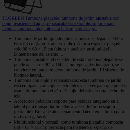
TLGREEN Tumbona plegable, tumbona de jardín ajustable con
cojín, resistente al agua, reposacabezas extraíble, soporte para
bebidas, tumbona plegable para balcón, color negro
Tumbona de jardín grande: dimensiones desplegadas: 160 x
68 x 83 cm (largo x ancho x alto). Ahorra espacio: plegado
solo 88 × 68 × 15 cm (altura × ancho × profundidad).
Dimensiones del asiento:...
Tumbona ajustable: el respaldo de esta tumbona plegable se
puede ajustar de 90° a 160°. Con reposapiés integrado, se
convierte en una verdadera tumbona de jardín. El sistema de
bloqueo lateral...
Tumbona con cojín y reposabrazos: esta tumbona de jardín
está equipada con cojines extraíbles y suaves para que puedas
usarla durante todo el año. El cojín del asiento está hecho de
tela...
Accesorios prácticos: soporte para bebidas integrado en el
lateral para transportar botellas o vasos de forma segura
(extraíble). Bolsa de almacenamiento lateral en el brazo para
revistas o gafas de...
Multifuncional y portátil: como tumbona plegable compacta
(88 × 68 × 15 cm) perfecta para maletero o espacio de