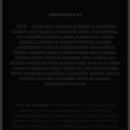
especiespro.es
Inicio
perros
gatos
comercio
alimentaci n
acuariofilia
acuarios
salud
tenencia responsable
ventas
mantenimiento
aves
marketing
bienestar
peque os mam feros
verano
legislaci n
peluquer a
accesorios
peluquer a canina
complementos
consejos
comportamiento
protagonistas
reptiles
abandono
adopci n
ferias
higiene
snacks
acuario
iberzoo propet
comercios
estanques
viajar
conejos
cr a
navidad
especies invasoras
terapia asistida
agua
peces
camas
econom a
mascotas
aedpac
madrid
art culos
nombres para
perros
actualidad
acuariofilia 2
acuariofilia
articulos
canal tv
nombres para gatos
novedades
tablon de anuncios
uncategorized
zona pro
Aviso de afiliados
Como Afiliado de Amazon, obtengo
ingresos por las compras adscritas que cumplen los
requisitos aplicables. Algunos enlaces de esta página son
enlaces de afiliado, lo que significa que puedo recibir una
pequeña comisión sin coste adicional para ti si realizas una