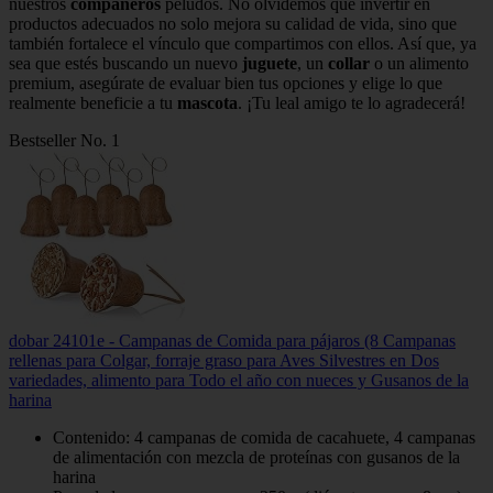
nuestros
compañeros
peludos. No olvidemos que invertir en
productos adecuados no solo mejora su calidad de vida, sino que
también fortalece el vínculo que compartimos con ellos. Así que, ya
sea que estés buscando un nuevo
juguete
, un
collar
o un alimento
premium, asegúrate de evaluar bien tus opciones y elige lo que
realmente beneficie a tu
mascota
. ¡Tu leal amigo te lo agradecerá!
Bestseller No. 1
dobar 24101e - Campanas de Comida para pájaros (8 Campanas
rellenas para Colgar, forraje graso para Aves Silvestres en Dos
variedades, alimento para Todo el año con nueces y Gusanos de la
harina
Contenido: 4 campanas de comida de cacahuete, 4 campanas
de alimentación con mezcla de proteínas con gusanos de la
harina