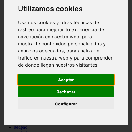
comportamiento
Utilizamos cookies
protagonistas
reptiles
abandono
Usamos cookies y otras técnicas de
adopci n
rastreo para mejorar tu experiencia de
ferias
navegación en nuestra web, para
higiene
snacks
mostrarte contenidos personalizados y
acuario
anuncios adecuados, para analizar el
iberzoo propet
tráfico en nuestra web y para comprender
comercios
estanques
de donde llegan nuestros visitantes.
viajar
conejos
cr a
Aceptar
navidad
especies invasoras
Rechazar
terapia asistida
agua
Configurar
peces
camas
econom a
mascotas
aedpac