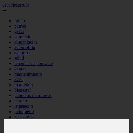
especiespro.es
☰
Inicio
perros
gatos
comercio
alimentaci n
acuariofilia
acuarios
salud
tenencia responsable
ventas
mantenimiento
aves
marketing
bienestar
peque os mam feros
verano
legislaci n
peluquer a
accesorios
peluquer a canina
complementos
consejos