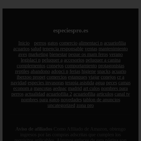
especiespro.es
Inicio
perros
gatos
comercio
alimentaci n
acuariofilia
acuarios
salud
tenencia responsable
ventas
mantenimiento
aves
marketing
bienestar
peque os mam feros
verano
legislaci n
peluquer a
accesorios
peluquer a canina
complementos
consejos
comportamiento
protagonistas
reptiles
abandono
adopci n
ferias
higiene
snacks
acuario
iberzoo propet
comercios
estanques
viajar
conejos
cr a
navidad
especies invasoras
terapia asistida
agua
peces
camas
econom a
mascotas
aedpac
madrid
art culos
nombres para
perros
actualidad
acuariofilia 2
acuariofilia
articulos
canal tv
nombres para gatos
novedades
tablon de anuncios
uncategorized
zona pro
Aviso de afiliados
Como Afiliado de Amazon, obtengo
ingresos por las compras adscritas que cumplen los
requisitos aplicables. Algunos enlaces de esta página son