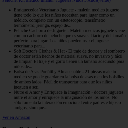
Peluche, Kit Medico Infantil, Juguetes Niños 3 Años(Verde)
Enriquecedor Veterinario Juguete - maletin medico juguete
tiene todo lo que los niños necesitan para jugar como un
médico, completo con un estetoscopio, tensiómetro,
termómetro, jeringa, espejo de...
Peluche Cachorro de Juguete - Maletin medicos juguete viene
con un cachorro de peluche que es suave al tacto y del tamaño
perfecto para jugar. Los niños pueden usar el juguete
veterinario para...
Soft Doctor's Clothes & Hat - El traje de doctor y el sombrero
de doctor están hechos de material suave, no invasivo y fácil
de limpiar. El traje y el gorro tienen un tamaño adecuado para
niños de...
Bolsa de Asas Portátil y Almacenable - 21 piezas maletin
medico se puede guardar en la bolsa de asas o en los bolsillos
de ambos lados. Fácil de transportar para que los niños
jueguen a ser...
Nutre el Amor y Enriquece la Imaginación - doctora juguetes
nutre el amor y enriquece la imaginación de los niños. No
sólo fomenta la interacción emocional entre padres e hijos o
amigos, sino que...
Ver en Amazon