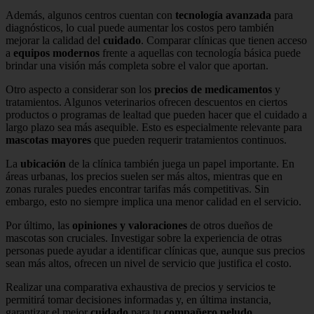
Además, algunos centros cuentan con
tecnología avanzada
para
diagnósticos, lo cual puede aumentar los costos pero también
mejorar la calidad del
cuidado
. Comparar clínicas que tienen acceso
a
equipos modernos
frente a aquellas con tecnología básica puede
brindar una visión más completa sobre el valor que aportan.
Otro aspecto a considerar son los
precios de medicamentos
y
tratamientos. Algunos veterinarios ofrecen descuentos en ciertos
productos o programas de lealtad que pueden hacer que el cuidado a
largo plazo sea más asequible. Esto es especialmente relevante para
mascotas mayores
que pueden requerir tratamientos continuos.
La
ubicación
de la clínica también juega un papel importante. En
áreas urbanas, los precios suelen ser más altos, mientras que en
zonas rurales puedes encontrar tarifas más competitivas. Sin
embargo, esto no siempre implica una menor calidad en el servicio.
Por último, las
opiniones y valoraciones
de otros dueños de
mascotas son cruciales. Investigar sobre la experiencia de otras
personas puede ayudar a identificar clínicas que, aunque sus precios
sean más altos, ofrecen un nivel de servicio que justifica el costo.
Realizar una comparativa exhaustiva de precios y servicios te
permitirá tomar decisiones informadas y, en última instancia,
garantizar el mejor
cuidado
para tu
compañero peludo
.