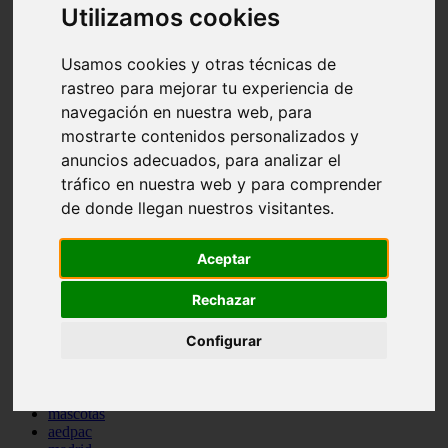
Utilizamos cookies
comportamiento
protagonistas
reptiles
Usamos cookies y otras técnicas de
abandono
rastreo para mejorar tu experiencia de
adopci n
ferias
navegación en nuestra web, para
higiene
mostrarte contenidos personalizados y
snacks
anuncios adecuados, para analizar el
acuario
iberzoo propet
tráfico en nuestra web y para comprender
comercios
de donde llegan nuestros visitantes.
estanques
viajar
conejos
Aceptar
cr a
navidad
Rechazar
especies invasoras
terapia asistida
Configurar
agua
peces
camas
econom a
mascotas
aedpac