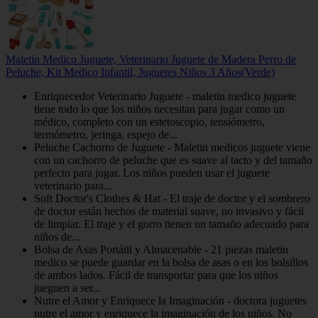
Maletin Medico Juguete, Veterinario Juguete de Madera Perro de
Peluche, Kit Medico Infantil, Juguetes Niños 3 Años(Verde)
Enriquecedor Veterinario Juguete - maletin medico juguete
tiene todo lo que los niños necesitan para jugar como un
médico, completo con un estetoscopio, tensiómetro,
termómetro, jeringa, espejo de...
Peluche Cachorro de Juguete - Maletin medicos juguete viene
con un cachorro de peluche que es suave al tacto y del tamaño
perfecto para jugar. Los niños pueden usar el juguete
veterinario para...
Soft Doctor's Clothes & Hat - El traje de doctor y el sombrero
de doctor están hechos de material suave, no invasivo y fácil
de limpiar. El traje y el gorro tienen un tamaño adecuado para
niños de...
Bolsa de Asas Portátil y Almacenable - 21 piezas maletin
medico se puede guardar en la bolsa de asas o en los bolsillos
de ambos lados. Fácil de transportar para que los niños
jueguen a ser...
Nutre el Amor y Enriquece la Imaginación - doctora juguetes
nutre el amor y enriquece la imaginación de los niños. No