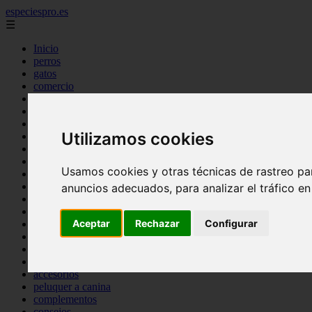
especiespro.es
☰
Inicio
perros
gatos
comercio
alimentaci n
acuariofilia
acuarios
Utilizamos cookies
salud
tenencia responsable
ventas
Usamos cookies y otras técnicas de rastreo pa
mantenimiento
aves
anuncios adecuados, para analizar el tráfico e
marketing
bienestar
Aceptar
Rechazar
Configurar
peque os mam feros
verano
legislaci n
peluquer a
accesorios
peluquer a canina
complementos
consejos