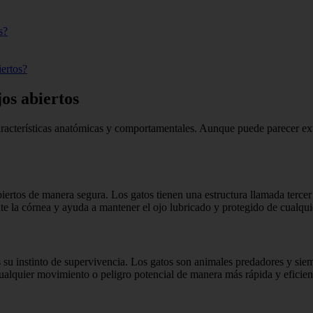
s?
ertos?
os abiertos
aracterísticas anatómicas y comportamentales. Aunque puede parecer ex
abiertos de manera segura. Los gatos tienen una estructura llamada ter
nte la córnea y ayuda a mantener el ojo lubricado y protegido de cualqu
es su instinto de supervivencia. Los gatos son animales predadores y sie
cualquier movimiento o peligro potencial de manera más rápida y eficien