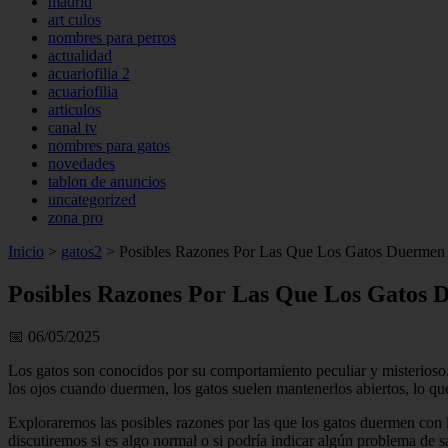
madrid
art culos
nombres para perros
actualidad
acuariofilia 2
acuariofilia
articulos
canal tv
nombres para gatos
novedades
tablon de anuncios
uncategorized
zona pro
Inicio
>
gatos2
>
Posibles Razones Por Las Que Los Gatos Duermen 
Posibles Razones Por Las Que Los Gatos 
📅 06/05/2025
Los gatos son conocidos por su comportamiento peculiar y misterioso.
los ojos cuando duermen, los gatos suelen mantenerlos abiertos, lo q
Exploraremos las posibles razones por las que los gatos duermen con l
discutiremos si es algo normal o si podría indicar algún problema de 