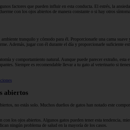
unos factores que pueden influir en esta conducta. El estrés, la ansied
uerme con los ojos abiertos de manera constante o si hay otros síntomas
 ambiente tranquilo y cómodo para él. Proporcionarle una cama suave y 
uerme. Además, jugar con él durante el día y proporcionarle suficiente 
natomía y comportamiento natural. Aunque puede parecer extraño, esta
ntes. Siempre es recomendable llevar a tu gato al veterinario si tiene
uciones
s abiertos
abiertos, no estás solo. Muchos dueños de gatos han notado este comport
 con los ojos abiertos. Algunos gatos pueden tener esta tendencia, mien
can ningún problema de salud en la mayoría de los casos.