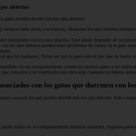
jos abiertos
os gatos pueden dormir con los ojos abiertos:
y siempre están alerta a su entorno. Mantener los ojos abiertos mientras
os durmiendo con los ojos abiertos. Esto puede depender de su persona
 con los ojos abiertos pueden tener problemas de visión. Si tu gato mu
nario.
igual que los humanos. Puede ser que tu gato esté en una fase de sueño 
e inmediato. Es un comportamiento común en muchos gatos y no indica n
que consultes a un veterinario para descartar cualquier problema suby
 asociados con los gatos que duermen con los
lgunos casos en los que pueden dormir con los ojos abiertos. Este com
a puede influir en su comportamiento mientras duermen. Algunos gatos du