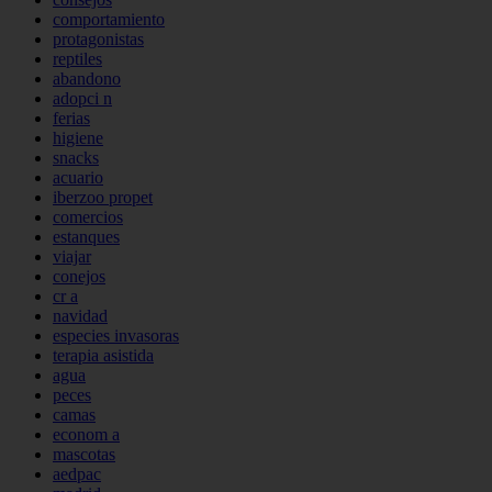
comportamiento
protagonistas
reptiles
abandono
adopci n
ferias
higiene
snacks
acuario
iberzoo propet
comercios
estanques
viajar
conejos
cr a
navidad
especies invasoras
terapia asistida
agua
peces
camas
econom a
mascotas
aedpac