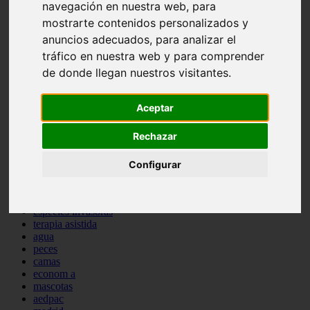
navegación en nuestra web, para
comportamiento
mostrarte contenidos personalizados y
protagonistas
reptiles
anuncios adecuados, para analizar el
abandono
tráfico en nuestra web y para comprender
adopci n
de donde llegan nuestros visitantes.
ferias
higiene
snacks
Aceptar
acuario
iberzoo propet
Rechazar
comercios
estanques
viajar
Configurar
conejos
cr a
navidad
especies invasoras
terapia asistida
agua
peces
camas
econom a
mascotas
aedpac