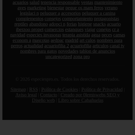
acuarios
salud
tenencia responsable
ventas
mantenimiento
aves
marketing
bienestar
peque os mam feros
verano
legislaci n
peluquer a
accesorios
peluquer a canina
complementos
consejos
comportamiento
protagonistas
reptiles
abandono
adopci n
ferias
higiene
snacks
acuario
iberzoo propet
comercios
estanques
viajar
conejos
cr a
navidad
especies invasoras
terapia asistida
agua
peces
camas
econom a
mascotas
aedpac
madrid
art culos
nombres para
perros
actualidad
acuariofilia 2
acuariofilia
articulos
canal tv
nombres para gatos
novedades
tablon de anuncios
uncategorized
zona pro
© 2026 especiespro.es. Todos los derechos reservados.
Sitemap
|
RSS
|
Política de Cookies
|
Política de Privacidad
|
Aviso legal
|
Contacto
|
Creado por 0lemiswebs SEO y
Diseño web
|
Libro sobre Cabañuelas