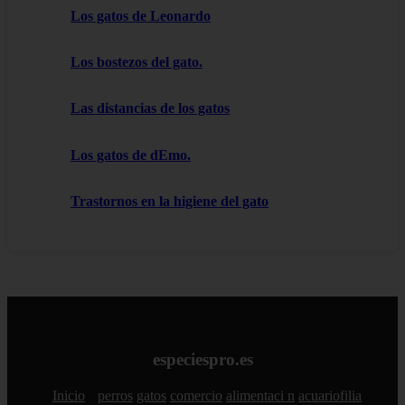
Los gatos de Leonardo
Los bostezos del gato.
Las distancias de los gatos
Los gatos de dEmo.
Trastornos en la higiene del gato
especiespro.es
Inicio
perros
gatos
comercio
alimentaci n
acuariofilia